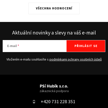
VŠECHNA HODNOCENÍ
Aktuální novinky a slevy na váš e-mail
E-mail
PŘIHLÁSIT SE
Vložením e-mailu souhlasíte s
podmínkami ochrany osobních údajů
Z
á
PSí Hubík s.r.o.
p
a
+420 731 228 351