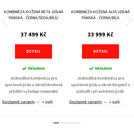
KOMBINÉZA KOŽENÁ BETA 1DÍLNÁ
KOMBINÉZA KOŽENÁ ALFA 1DÍLNÁ
PÁNSKÁ - ČERNÁ/ŠEDÁ/BÍLÁ/
PÁNSKÁ - ČERNÁ/BÍLÁ
ČERVENÁ
37 499 Kč
33 999 Kč
DETAIL
DETAIL
Skladem
Skladem
Jednodílná kombinéza pro
Jednodílná kombinéza pro
sportovní jízdu a okruhOkruhové
sportovní jízdu a okruh Bezpečí a
ježdění vyžaduje maximální
pohodlí i při extrémní jízdě.
soustředění na výkon. Toho
Jednodílná kombinéza ALFA byla
Dostupné varianty
Dostupné varianty
+ další
+ další
docílíme jen s pocitem bezpečí a
vyvinuta pro jezdce, kteří vyžadují
komfortu zároveň....
závodní výbavu...