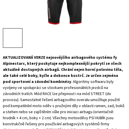
AKTUALIZOVANÁ VERZE nejnovějšího airbagového systému fy
Alpinestars, který poskytuje nejkomplexnější pokrytí ze všech
aktuálně dostupných airbagů. Chrání nejen horní polovinu těla,
ale také celé boky, kyčle a dokonce kostrč. Je určen zejména
pod sportovní a závodní kombinézy
. Algoritmy softwaru byly
vyvíjeny ve spolupráci se stovkami profesionálních jezdců na
závodních tratích. Mód RACE lze přepnout i na mód STREET (do
provozu). Samostatné řešení airbagového overalu umožňuje použití
pod kompatibilní moto oděv s pružnými díly v oblasti ramen, zad, boků
a stehen nebo se zajištěním vůle pro iniciaci airbagu (orientačně:
hrudník + 4 cm, boky + 2 cm). Všechny motooděvy PSí HUBÍK jsou
konstrukčně řešeny pro používání airbagových systémů firmy