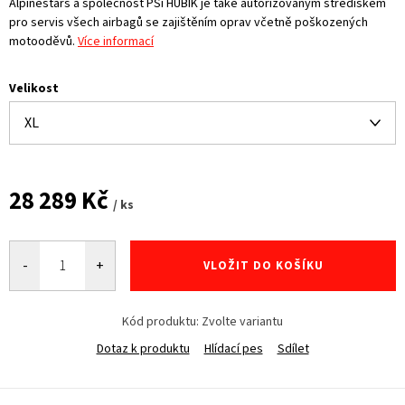
Alpinestars a společnost PSí HUBÍK je také autorizovaným střediskem
pro servis všech airbagů se zajištěním oprav včetně poškozených
motooděvů.
Více informací
Velikost
28 289 Kč
/ ks
Měrná
cena:
VLOŽIT DO KOŠÍKU
Kód produktu:
Zvolte variantu
Dotaz k produktu
Hlídací pes
Sdílet