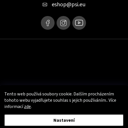
t
eshop
@
psi.eu
í
Tento web používá soubory cookie. Dalším procházením
tohoto webu vyjadřujete souhlas s jejich používáním.. Více
informací
zde
.
Užitečné info
Nastavení
Copyright 2026
PSí Hubík - e-shop s motooblečením
. Všechna práva