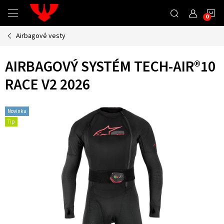
Přejít
N
na
obsah
Airbagové vesty
K
AIRBAGOVÝ SYSTÉM TECH-AIR®10
RACE V2 2026
Novinka
Tip