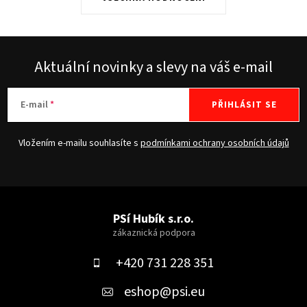
Aktuální novinky a slevy na váš e-mail
E-mail
PŘIHLÁSIT SE
Vložením e-mailu souhlasíte s
podmínkami ochrany osobních údajů
Z
á
PSí Hubík s.r.o.
p
a
+420 731 228 351
t
eshop
@
psi.eu