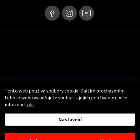
í
Tento web používá soubory cookie. Dalším procházením
tohoto webu vyjadřujete souhlas s jejich používáním.. Více
informací
zde
.
Užitečné info
Nastavení
Copyright 2026
PSí Hubík - e-shop s motooblečením
. Všechna práva
vyhrazena.