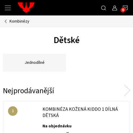
Přejít
N
na
obsah
Kombinézy
K
Dětské
Jednodílné
Nejprodávanější
KOMBINÉZA KOŽENÁ KIDDO 1 DÍLNÁ
DĚTSKÁ
Na objednávku