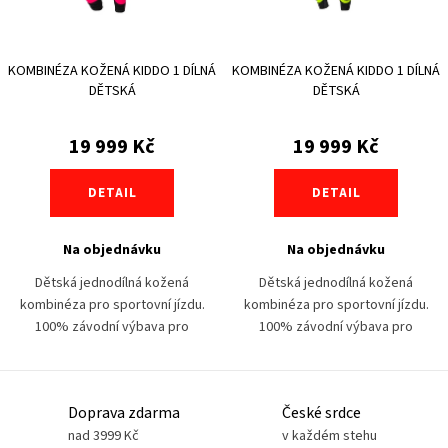
p
d
r
u
KOMBINÉZA KOŽENÁ KIDDO 1 DÍLNÁ
KOMBINÉZA KOŽENÁ KIDDO 1 DÍLNÁ
o
k
DĚTSKÁ
DĚTSKÁ
d
t
u
19 999 Kč
19 999 Kč
ů
k
DETAIL
DETAIL
t
ů
Na objednávku
Na objednávku
Dětská jednodílná kožená
Dětská jednodílná kožená
kombinéza pro sportovní jízdu.
kombinéza pro sportovní jízdu.
100% závodní výbava pro
100% závodní výbava pro
maximální ochranu. Pokud nejste
maximální ochranu. Pokud nejste
konfekční, ušijeme vám
konfekční, ušijeme vám
kombinézu na míru! Užijte...
kombinézu na míru! Užijte...
O
Doprava zdarma
České srdce
v
nad 3999 Kč
v každém stehu