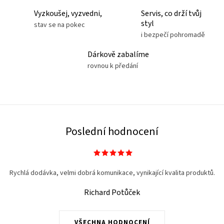
l
Vyzkoušej, vyzvedni,
Servis, co drží tvůj
á
styl
stav se na pokec
d
i bezpečí pohromadě
a
Dárkově zabalíme
c
rovnou k předání
í
p
r
v
k
Poslední hodnocení
y
v
ý
Rychlá dodávka, velmi dobrá komunikace, vynikající kvalita produktů.
p
i
Richard Potůček
s
u
VŠECHNA HODNOCENÍ