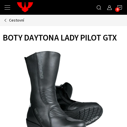
Přejít
N
na
obsah
Cestovní
K
BOTY DAYTONA LADY PILOT GTX