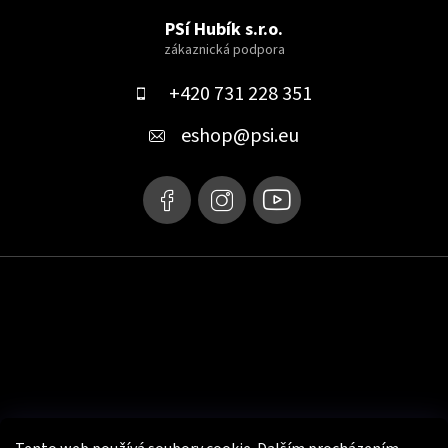
á
PSí Hubík s.r.o.
p
a
+420 731 228 351
t
eshop
@
psi.eu
í