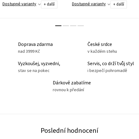
včetně motosportu. Dotykově
Dostupné varianty
Dostupné varianty
+ další
+ další
velmi příjemný materiál. Podporuje
přirozenou...
Doprava zdarma
České srdce
nad 3999 Kč
v každém stehu
Vyzkoušej, vyzvedni,
Servis, co drží tvůj styl
stav se na pokec
i bezpečí pohromadě
Dárkově zabalíme
rovnou k předání
Poslední hodnocení