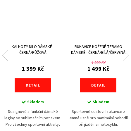
KALHOTY NILO DÁMSKÉ -
RUKAVICE KOŽENÉ TERAMO
ČERNÁ/RŮŽOVÁ
DÁMSKÉ - ČERNÁ/BÍLÁ/ČERVENÁ
1 999 Kč
1 399 Kč
1 499 Kč
DETAIL
DETAIL
Skladem
Skladem
Designové a funkční dámské
Sportovně cestovní rukavice z
legíny se sublimačním potiskem.
jemné usně pro maximální pohodlí
Pro všechny sportovní aktivity,
při jízdě na motocyklu.