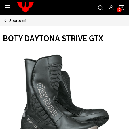
Přejít
N
na
obsah
Sportovní
K
BOTY DAYTONA STRIVE GTX