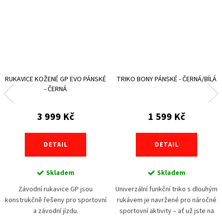
RUKAVICE KOŽENÉ GP EVO PÁNSKÉ
TRIKO BONY PÁNSKÉ - ČERNÁ/BÍLÁ
- ČERNÁ
3 999 Kč
1 599 Kč
DETAIL
DETAIL
Skladem
Skladem
Závodní rukavice GP jsou
Univerzální funkční triko s dlouhým
konstrukčně řešeny pro sportovní
rukávem je navržené pro náročné
a závodní jízdu.
sportovní aktivity – ať už jste na