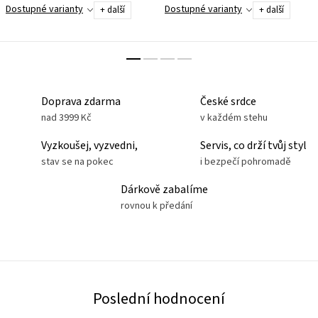
motorce, na tréninku nebo na
Dostupné varianty
Dostupné varianty
+ další
+ další
výšlapu. Vyrobeno z dotykově
velmi příjemného...
Doprava zdarma
České srdce
nad 3999 Kč
v každém stehu
Vyzkoušej, vyzvedni,
Servis, co drží tvůj styl
stav se na pokec
i bezpečí pohromadě
Dárkově zabalíme
rovnou k předání
Poslední hodnocení