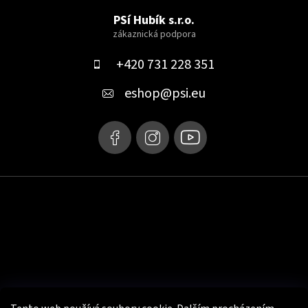
á
PSí Hubík s.r.o.
p
a
+420 731 228 351
t
eshop
@
psi.eu
í