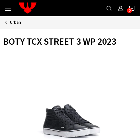
Přejít
N
na
obsah
Urban
K
BOTY TCX STREET 3 WP 2023