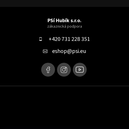
Z
á
PSí Hubík s.r.o.
p
a
+420 731 228 351
t
eshop
@
psi.eu
í