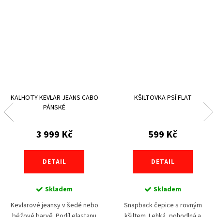
KALHOTY KEVLAR JEANS CABO
KŠILTOVKA PSÍ FLAT
PÁNSKÉ
3 999 Kč
599 Kč
DETAIL
DETAIL
Skladem
Skladem
Kevlarové jeansy v šedé nebo
Snapback čepice s rovným
béžové barvě. Podíl elastanu
kšiltem. Lehká, pohodlná a