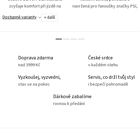
zvyšuje komfort při jízdě na
navržená pro fanoušky značky PSí,
motocyklu. Exponovaná místa jako
kteří chtějí nosit svůj styl i mimo
Dostupné varianty
+ další
sedací část a nohavice jsou
sedlo. Kšiltovka má bavlněný
vyztužena aramidovými vlákny...
přední díl i kšilt. Vzadu...
Doprava zdarma
České srdce
nad 3999 Kč
v každém stehu
Vyzkoušej, vyzvedni,
Servis, co drží tvůj styl
stav se na pokec
i bezpečí pohromadě
Dárkově zabalíme
rovnou k předání