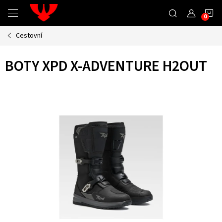
Přejít
N
na
obsah
Cestovní
K
BOTY XPD X-ADVENTURE H2OUT