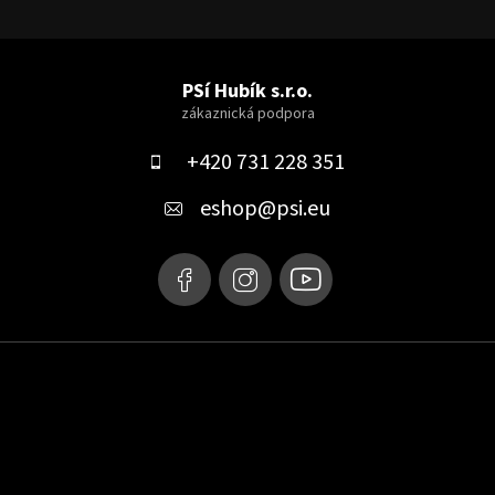
Z
á
PSí Hubík s.r.o.
p
a
+420 731 228 351
t
eshop
@
psi.eu
í