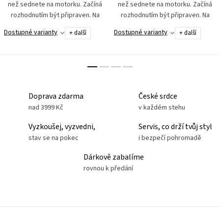
než sednete na motorku. Začíná
než sednete na motorku. Začíná
rozhodnutím být připraven. Na
rozhodnutím být připraven. Na
počasí. Na terén. Na nečekané
počasí. Na terén. Na nečekané
Dostupné varianty
Dostupné varianty
+ další
+ další
situace. Představujeme vám
situace. Maximální odolnost bez
novou NEPROMOKAVOU...
kompromisů:...
Doprava zdarma
České srdce
nad 3999 Kč
v každém stehu
Vyzkoušej, vyzvedni,
Servis, co drží tvůj styl
stav se na pokec
i bezpečí pohromadě
Dárkově zabalíme
rovnou k předání