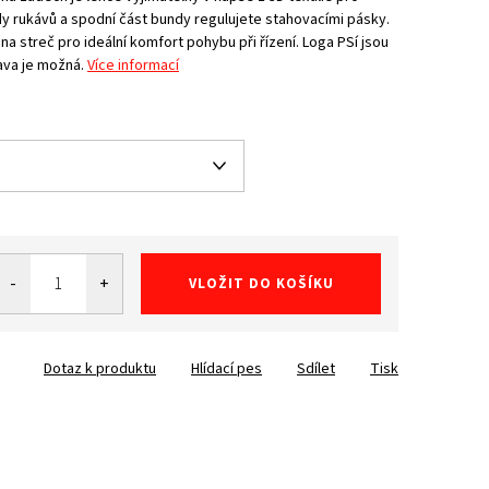
 rukávů a spodní část bundy regulujete stahovacími pásky.
na streč pro ideální komfort pohybu při řízení. Loga PSí jsou
rava je možná.
Více informací
VLOŽIT DO KOŠÍKU
Dotaz k produktu
Hlídací pes
Sdílet
Tisk