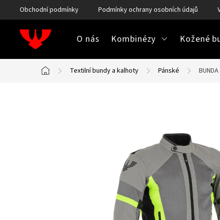
Přejít
Obchodní podmínky
Podmínky ochrany osobních údajů
na
obsah
O nás
Kombinézy
Kožené bu
Textilní bundy a kalhoty
Pánské
BUNDA 
Domů