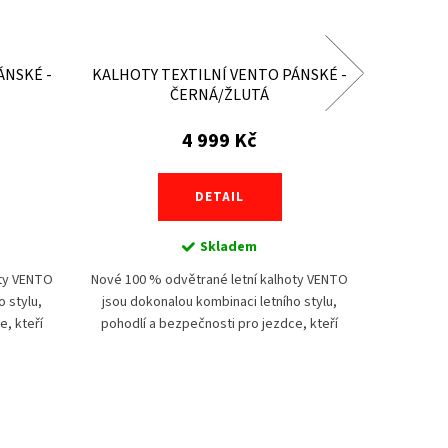
ÁNSKÉ -
KALHOTY TEXTILNÍ VENTO PÁNSKÉ -
KALH
ČERNÁ/ŽLUTÁ
4 999 Kč
DETAIL
Skladem
oty VENTO
Nové 100 % odvětrané letní kalhoty VENTO
Kevlaro
 stylu,
jsou dokonalou kombinaci letního stylu,
elastan
e, kteří
pohodlí a bezpečnosti pro jezdce, kteří
motocyklu
áleným
milují dobrodružství pod rozpáleným
část
sluncem. Tyto...
aram