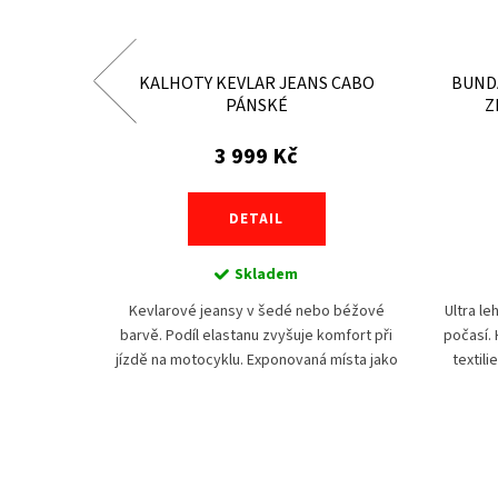
PÁNSKÉ -
KALHOTY KEVLAR JEANS CABO
BUNDA
PÁNSKÉ
Z
3 999 Kč
DETAIL
Skladem
hoty VENTO
Kevlarové jeansy v šedé nebo béžové
Ultra l
ho stylu,
barvě. Podíl elastanu zvyšuje komfort při
počasí. 
ce, kteří
jízdě na motocyklu. Exponovaná místa jako
textili
zpáleným
sedací část a nohavice jsou vyztužena
odvě
aramidovými vlákny...