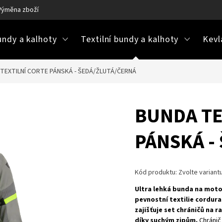
Výměna zboží
Ke stažení / návody na údržbu
Často kladené ot
ndy a kalhoty
Textilní bundy a kalhoty
Kevl
TEXTILNÍ CORTE PÁNSKÁ - ŠEDÁ/ŽLUTÁ/ČERNÁ
BUNDA TE
PÁNSKÁ -
Kód produktu:
Zvolte variant
Ultra lehká bunda na moto
pevnostní textilie cordura
zajišťuje set chráničů na 
díky suchým zipům.
Chránič 