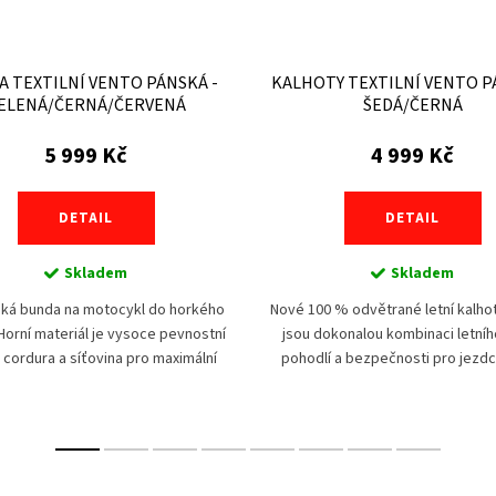
 TEXTILNÍ VENTO PÁNSKÁ -
KALHOTY TEXTILNÍ VENTO P
ELENÁ/ČERNÁ/ČERVENÁ
ŠEDÁ/ČERNÁ
5 999 Kč
4 999 Kč
DETAIL
DETAIL
Skladem
Skladem
ehká bunda na motocykl do horkého
Nové 100 % odvětrané letní kalh
Horní materiál je vysoce pevnostní
jsou dokonalou kombinaci letního
e cordura a síťovina pro maximální
pohodlí a bezpečnosti pro jezdc
trání. Bezpečnost zajišťuje set
milují dobrodružství pod rozp
chráničů na...
sluncem. Tyto...