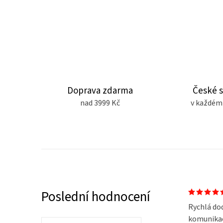
Doprava zdarma
České 
nad 3999 Kč
v každém
Poslední hodnocení
Rychlá do
komunikace