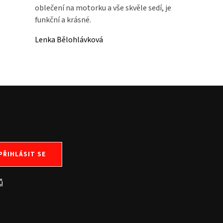
oblečení na motorku a vše skvěle sedí, je
funkční a krásné.
Lenka Bělohlávková
PŘIHLÁSIT SE
ů