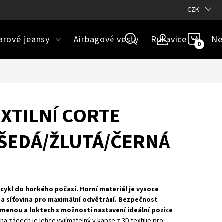
ázky
Doprava a platba
Jak určit správnou velikost
CZK
Velikos
NÁKU
arové jeansy
Airbagové vesty
Rukavice
Ne
KOŠÍ
XTILNÍ CORTE
 ŠEDÁ/ŽLUTÁ/ČERNÁ
u
cykl do horkého počasí. Horní materiál je vysoce
 a síťovina pro maximální odvětrání. Bezpečnost
ramenou a loktech s možností nastavení ideální pozice
na zádech je lehce vyjímatelný v kapse z 3D textilie pro