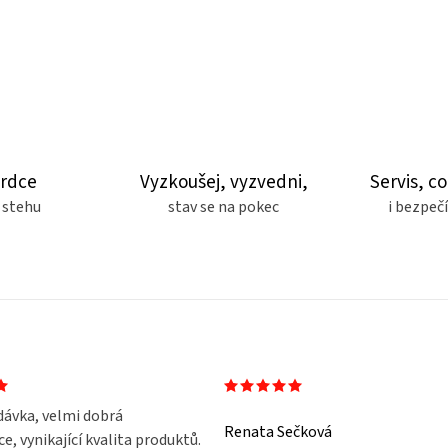
srdce
Vyzkoušej, vyzvedni,
Servis, co
 stehu
stav se na pokec
i bezpe
dávka, velmi dobrá
Renata Sečková
, vynikající kvalita produktů.