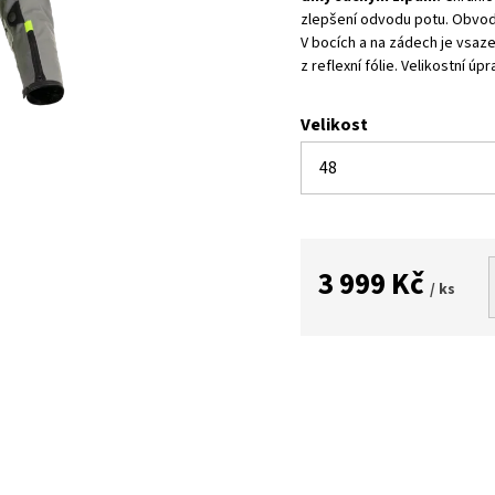
zlepšení odvodu potu. Obvody
V bocích a na zádech je vsaze
z reflexní fólie. Velikostní úp
Velikost
3 999 Kč
/ ks
Měrná
cena: