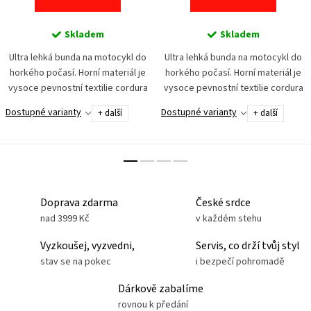
Skladem
Skladem
Ultra lehká bunda na motocykl do
Ultra lehká bunda na motocykl do
horkého počasí. Horní materiál je
horkého počasí. Horní materiál je
vysoce pevnostní textilie cordura
vysoce pevnostní textilie cordura
a síťovina pro maximální odvětrání.
a síťovina pro maximální odvětrání.
Dostupné varianty
Dostupné varianty
+ další
+ další
Bezpečnost zajišťuje set chráničů
Bezpečnost zajišťuje set chráničů
na...
na...
Doprava zdarma
České srdce
nad 3999 Kč
v každém stehu
Vyzkoušej, vyzvedni,
Servis, co drží tvůj styl
stav se na pokec
i bezpečí pohromadě
Dárkově zabalíme
rovnou k předání