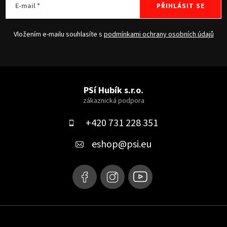
E-mail
PŘIHLÁSIT SE
Vložením e-mailu souhlasíte s
podmínkami ochrany osobních údajů
Z
á
PSí Hubík s.r.o.
p
a
+420 731 228 351
t
eshop
@
psi.eu
í