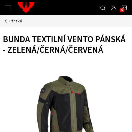
Přejít
N
na
obsah
Pánské
K
BUNDA TEXTILNÍ VENTO PÁNSKÁ
- ZELENÁ/ČERNÁ/ČERVENÁ