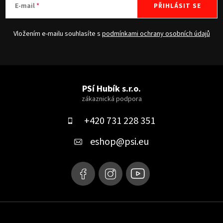
E-mail
PŘIHLÁSIT SE
Vložením e-mailu souhlasíte s
podmínkami ochrany osobních údajů
Z
á
PSí Hubík s.r.o.
p
a
+420 731 228 351
t
eshop
@
psi.eu
í