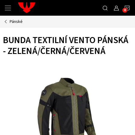
Přejít
N
na
obsah
Pánské
K
BUNDA TEXTILNÍ VENTO PÁNSKÁ
- ZELENÁ/ČERNÁ/ČERVENÁ