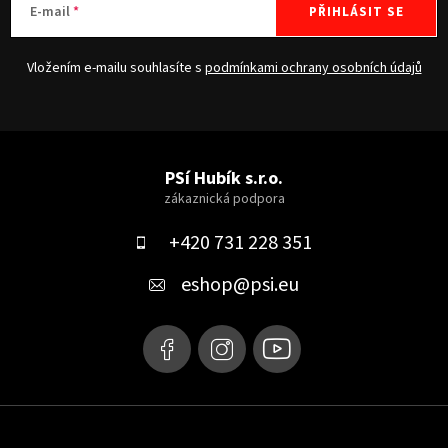
E-mail
PŘIHLÁSIT SE
Vložením e-mailu souhlasíte s
podmínkami ochrany osobních údajů
Z
á
PSí Hubík s.r.o.
p
a
+420 731 228 351
t
eshop
@
psi.eu
í