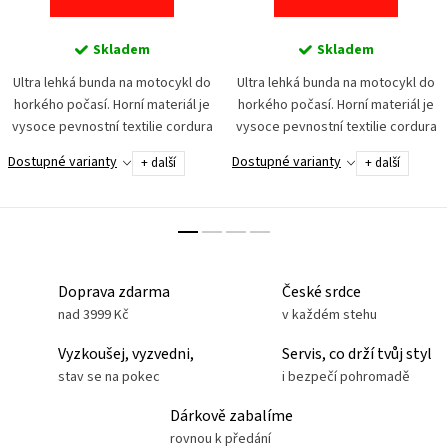
Skladem
Skladem
Ultra lehká bunda na motocykl do
Ultra lehká bunda na motocykl do
horkého počasí. Horní materiál je
horkého počasí. Horní materiál je
vysoce pevnostní textilie cordura
vysoce pevnostní textilie cordura
a síťovina pro maximální odvětrání.
a síťovina pro maximální odvětrání.
Dostupné varianty
Dostupné varianty
+ další
+ další
Bezpečnost zajišťuje set chráničů
Bezpečnost zajišťuje set chráničů
na...
na...
Doprava zdarma
České srdce
nad 3999 Kč
v každém stehu
Vyzkoušej, vyzvedni,
Servis, co drží tvůj styl
stav se na pokec
i bezpečí pohromadě
Dárkově zabalíme
rovnou k předání