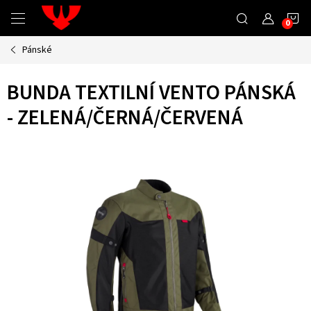
Přejít
N
na
obsah
Pánské
K
BUNDA TEXTILNÍ VENTO PÁNSKÁ
- ZELENÁ/ČERNÁ/ČERVENÁ