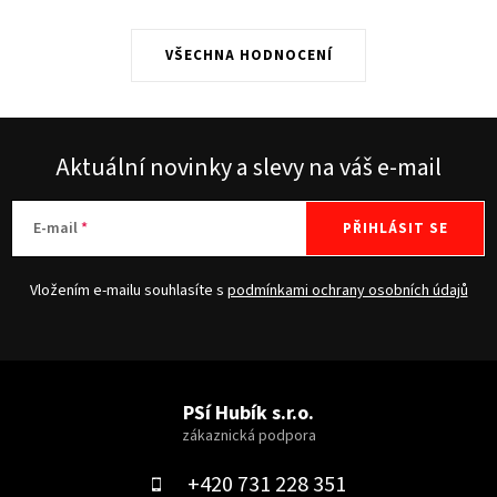
VŠECHNA HODNOCENÍ
Aktuální novinky a slevy na váš e-mail
E-mail
PŘIHLÁSIT SE
Vložením e-mailu souhlasíte s
podmínkami ochrany osobních údajů
Z
á
PSí Hubík s.r.o.
p
a
+420 731 228 351