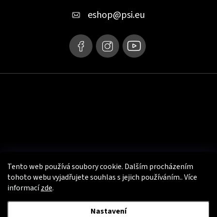
t
eshop
@
psi.eu
í
Tento web používá soubory cookie. Dalším procházením
tohoto webu vyjadřujete souhlas s jejich používáním.. Více
informací
zde
.
Užitečné info
Nastavení