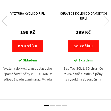
VÝZTUHA KYČLÍ DO RIFLÍ
CHRÁNIČE KOLEN DO DÁMSKÝCH
RIFLÍ
199 Kč
299 Kč
DO KOŠÍKU
DO KOŠÍKU
Skladem
Skladem
Výztuha do kyčlí z viscoelastické
Sas-Tec SCL-1, 3D chrániče
"paměťové" pěny VISCOFOAM. V
z viskózně elastické pěny
případě pádu tlumí náraz. Vkládá
s vysokými absorpčními
se do předem připravených kapes
hodnotami rázové energie. Vkládá
na kalhotách. Např.do kevlarových
se do připravených kapes, kde se
riflí pánských...
fixuje suchým zipem....