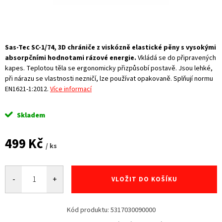
Sas-Tec SC-1/74, 3D chrániče z viskózně elastické pěny s vysokými
absorpčními hodnotami rázové energie.
Vkládá se do připravených
kapes. Teplotou těla se ergonomicky přizpůsobí postavě. Jsou lehké,
při nárazu se vlastnosti nezničí, lze používat opakovaně. Splňují normu
EN1621-1:2012.
Více informací
Skladem
499 Kč
/ ks
Měrná
cena:
VLOŽIT DO KOŠÍKU
Kód produktu:
5317030090000