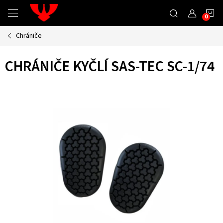
Přejít
N
na
obsah
Chrániče
K
CHRÁNIČE KYČLÍ SAS-TEC SC-1/74