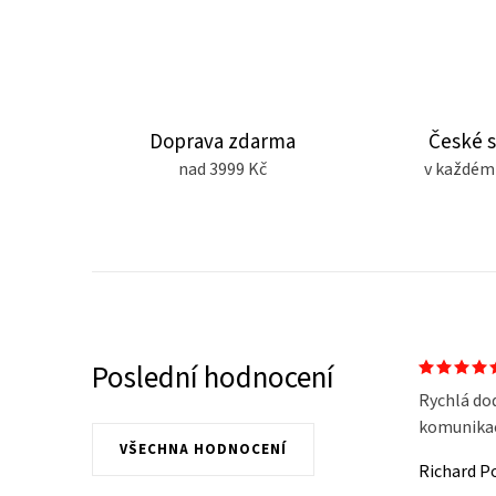
Doprava zdarma
České 
nad 3999 Kč
v každém
Poslední hodnocení
Rychlá do
komunikace
VŠECHNA HODNOCENÍ
Richard P