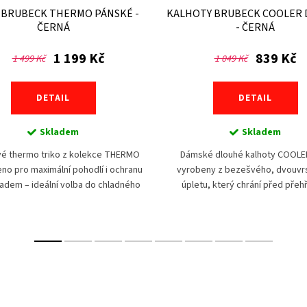
 BRUBECK THERMO PÁNSKÉ -
KALHOTY BRUBECK COOLER
ČERNÁ
- ČERNÁ
1 199 Kč
839 Kč
1 499 Kč
1 049 Kč
DETAIL
DETAIL
Skladem
Skladem
é thermo triko z kolekce THERMO
Dámské dlouhé kalhoty COOLE
eno pro maximální pohodlí i ochranu
vyrobeny z bezešvého, dvouvr
adem – ideální volba do chladného
úpletu, který chrání před přehř
í, pro sport i běžné nošení. Díky
chladem. Vnitřní vrstva odvádí vlh
dvouvrstvému,...
zatímco vnější vrstva...