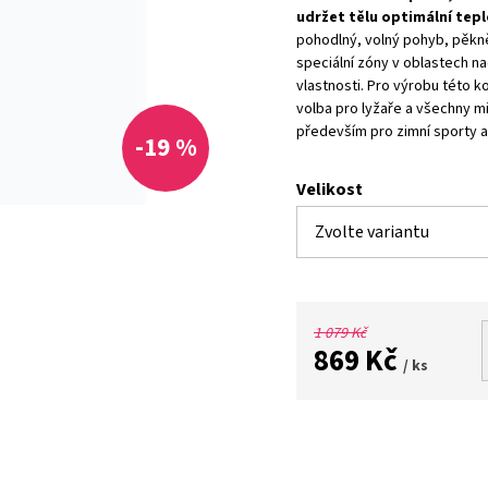
udržet tělu optimální tep
pohodlný, volný pohyb, pěkně 
speciální zóny v oblastech na
vlastnosti. Pro výrobu této k
volba pro lyžaře a všechny m
především pro zimní sporty a 
-19 %
Velikost
1 079 Kč
869 Kč
/ ks
Měrná
cena: