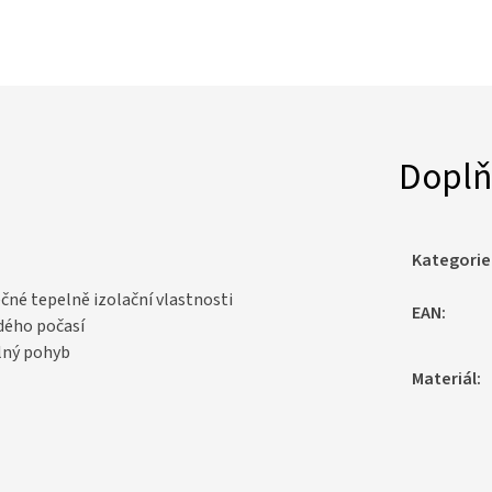
Doplň
Kategorie
ečné tepelně izolační vlastnosti
EAN
:
dého počasí
olný pohyb
Materiál
: