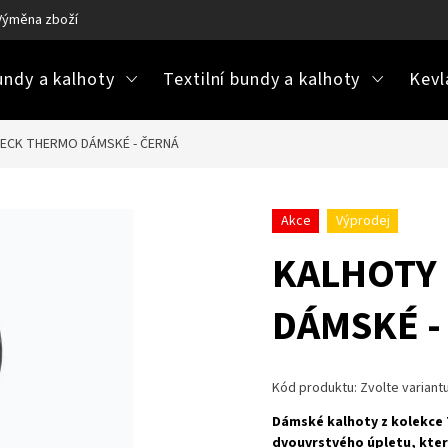
Výměna zboží
Ke stažení / návody na údržbu
Často kladené ot
ndy a kalhoty
Textilní bundy a kalhoty
Kevl
ECK THERMO DÁMSKÉ - ČERNÁ
Akce
Výprodej
KALHOTY
DÁMSKÉ -
Kód produktu:
Zvolte variant
Dámské kalhoty z kolekce 
dvouvrstvého úpletu, kter