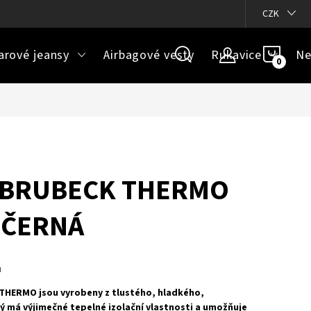
ázky
Doprava a platba
Jak určit správnou velikost
CZK
Velikos
NÁKU
arové jeansy
Airbagové vesty
Rukavice
Ne
KOŠÍ
 BRUBECK THERMO
 ČERNÁ
u
THERMO jsou vyrobeny z tlustého, hladkého,
ý má výjimečné tepelné izolační vlastnosti a umožňuje