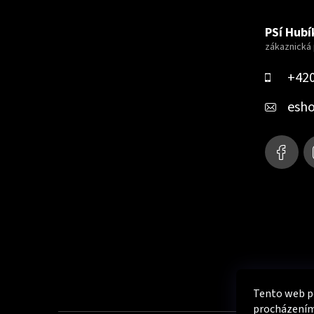
á
PSí Hubík
p
a
+420
t
esh
í
Tento web po
procházením