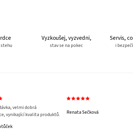
srdce
Vyzkoušej, vyzvedni,
Servis, co
 stehu
stav se na pokec
i bezpe
dávka, velmi dobrá
Renata Sečková
, vynikající kvalita produktů.
otůček