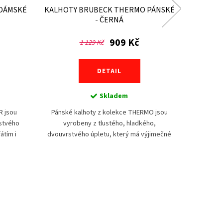
 DÁMSKÉ
KALHOTY BRUBECK THERMO PÁNSKÉ
KA
- ČERNÁ
909 Kč
1 129 Kč
DETAIL
Skladem
Designo
R jsou
Pánské kalhoty z kolekce THERMO jsou
sublim
stvého
vyrobeny z tlustého, hladkého,
sportovn
átím i
dvouvrstvého úpletu, který má výjimečné
Dotyk
kost ven,
tepelné izolační vlastnosti a umožňuje
udržet tělu optimální teplotu...