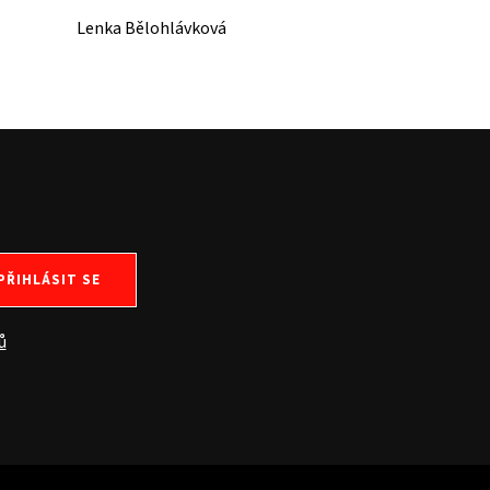
Lenka Bělohlávková
PŘIHLÁSIT SE
ů