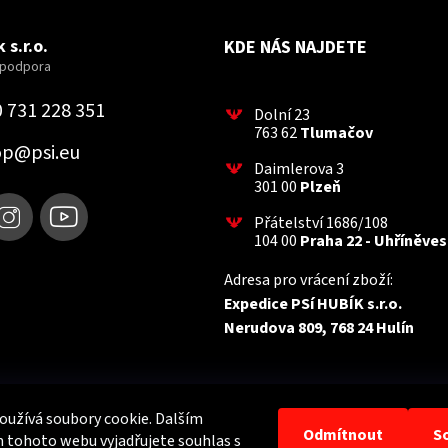
 s.r.o.
KDE NÁS NAJDETE
 731 228 351
Dolní 23
763 62
Tlumačov
op
@
psi.eu
Daimlerova 3
301 00
Plzeň
Přátelství 1686/108
104 00
Praha 22 - Uhříněves
Adresa pro vrácení zboží:
Expedice PSí HUBÍK s.r.o.
Nerudova 809, 768 24 Hulín
užívá soubory cookie. Dalším
Odmítnout
S
 tohoto webu vyjadřujete souhlas s