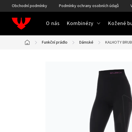
Přejít
Obchodní podmínky
Podmínky ochrany osobních údajů
na
obsah
O nás
Kombinézy
Kožené bu
Funkční prádlo
Dámské
KALHOTY BRUB
Domů