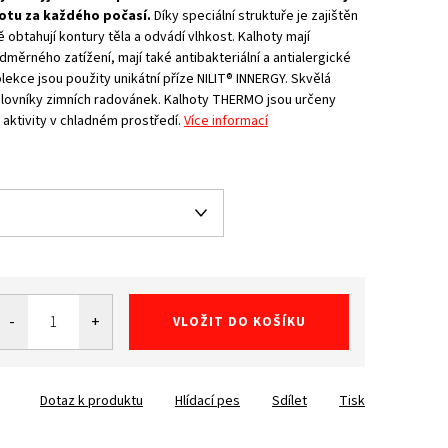
lotu za každého počasí.
Díky speciální struktuře je zajištěn
obtahují kontury těla a odvádí vlhkost. Kalhoty mají
dměrného zatížení, mají také antibakteriální a antialergické
olekce jsou použity unikátní příze NILIT® INNERGY. Skvělá
ilovníky zimních radovánek. Kalhoty THERMO jsou určeny
aktivity v chladném prostředí.
Více informací
VLOŽIT DO KOŠÍKU
Dotaz k produktu
Hlídací pes
Sdílet
Tisk