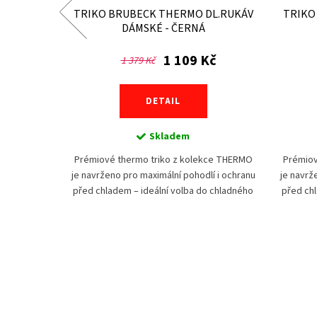
ČERNÁ/
TRIKO BRUBECK THERMO DL.RUKÁV
TRIKO
DÁMSKÉ - ČERNÁ
1 109 Kč
1 379 Kč
DETAIL
Skladem
hým rukávem
Prémiové thermo triko z kolekce THERMO
Prémiov
ní aktivity
je navrženo pro maximální pohodlí i ochranu
je navrž
inku nebo na
před chladem – ideální volba do chladného
před chl
ě velmi
počasí, pro sport i běžné nošení. Díky
počas
dvouvrstvému,...