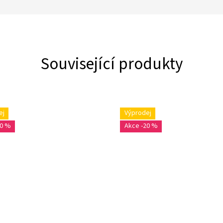
Související produkty
ej
Výprodej
20 %
-20 %