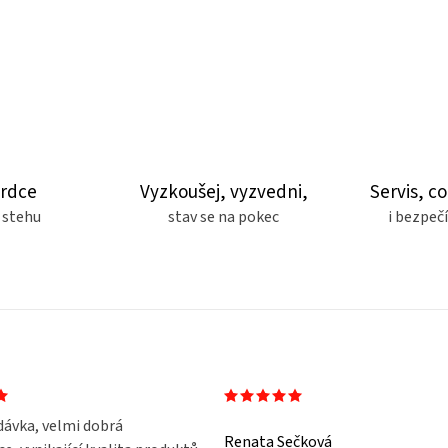
srdce
Vyzkoušej, vyzvedni,
Servis, co
 stehu
stav se na pokec
i bezpe
dávka, velmi dobrá
Renata Sečková