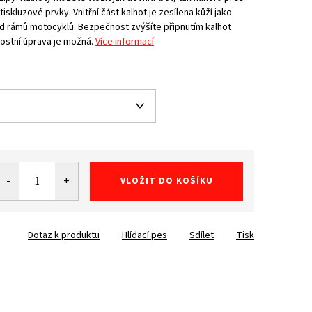
iskluzové prvky. Vnitřní část kalhot je zesílena kůží jako
d rámů motocyklů. Bezpečnost zvýšíte připnutím kalhot
ostní úprava je možná.
Více informací
VLOŽIT DO KOŠÍKU
Dotaz k produktu
Hlídací pes
Sdílet
Tisk