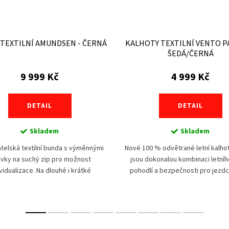
TEXTILNÍ AMUNDSEN - ČERNÁ
KALHOTY TEXTILNÍ VENTO P
ŠEDÁ/ČERNÁ
9 999 Kč
4 999 Kč
DETAIL
DETAIL
Skladem
Skladem
telská textilní bunda s výměnnými
Nové 100 % odvětrané letní kalh
ivky na suchý zip pro možnost
jsou dokonalou kombinaci letního
vidualizace. Na dlouhé i krátké
pohodlí a bezpečnosti pro jezdc
ní, pro jízdu v běžném provozu i...
milují dobrodružství pod rozp
sluncem. Tyto...