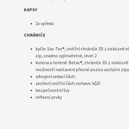
KAPSY
2x vpředu
CHRÁNIČE
kyčle: Sas-Tec®, vnitřní chrániče 3D z viskózně 
zip, snadno vyjímatelné, level 2
kolena a holeně: Betac®, chrániče 3D z viskózně 
možností nastavení přesné pozice suchými zipy,
zdvojení sedací části
zesílení vnitřní části nohavic kůží
bezpečnostní švy
reflexní prvky