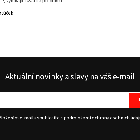
, vynikající kvalita produktů.
otůček
Aktuální novinky a slevy na váš e-mail
Vložením e-mailu souhlasíte s
podmínkami ochrany osobních údaj