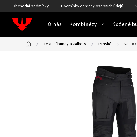
Přejít
Obchodní podmínky
Podmínky ochrany osobních údajů
na
obsah
O nás
Kombinézy
Kožené bu
Textilní bundy a kalhoty
Pánské
KALHOT
Domů