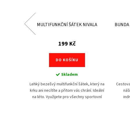
ÁNSKÁ -
MULTIFUNKČNÍ ŠÁTEK NIVALA
BUNDA 
199 Kč
DO KOŠÍKU
Skladem
sta vhodná
Lehký bezešvý multifunkční šátek, který na
Cestova
lná i
krku ani necítíte a přitom vás chrání. Ideální
náš
a zároveň
na léto. Využijete pro všechny sportovní
indi
ách zkraje a
aktivity i volný čas. Decentní motorkářský...
cestová
..