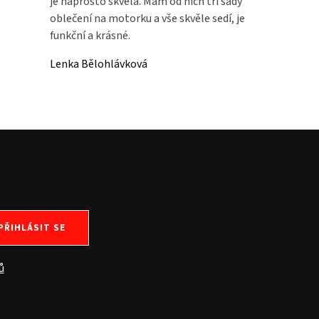
je naprosto skvělá. Mám od nich tři sady
oblečení na motorku a vše skvěle sedí, je
funkční a krásné.
Lenka Bělohlávková
PŘIHLÁSIT SE
ů