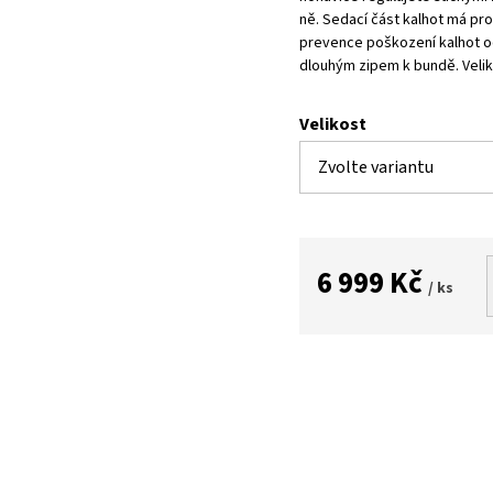
ně. Sedací část kalhot má prot
prevence poškození kalhot o
dlouhým zipem k bundě. Velik
Velikost
6 999 Kč
/ ks
Měrná
cena: