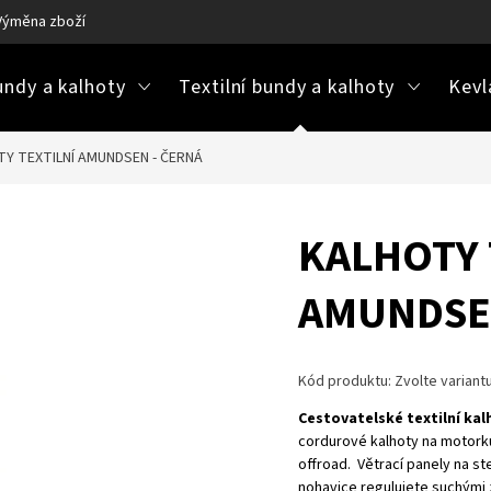
Výměna zboží
Ke stažení / návody na údržbu
Často kladené ot
ndy a kalhoty
Textilní bundy a kalhoty
Kevl
Y TEXTILNÍ AMUNDSEN - ČERNÁ
KALHOTY 
AMUNDSE
Kód produktu:
Zvolte variant
Cestovatelské textilní ka
cordurové kalhoty na motorku
offroad. Větrací panely na st
nohavice regulujete suchými z