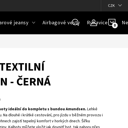
ázky
Doprava a platba
Jak určit správnou velikost
CZK
Velikos
NÁKU
arové jeansy
Airbagové vesty
Rukavice
Ne
KOŠÍ
TEXTILNÍ
N - ČERNÁ
u
lhoty ideální do kompletu s bundou Amundsen.
Lehké
. Na dlouhé i krátké cestování, pro jízdu v běžném provozu i
ehnech zajistí tepelný komfort v horkých dnech. Šířku
ipy. Kalhoty můžete vložit jak dovnitř bot, tak nahoru přes