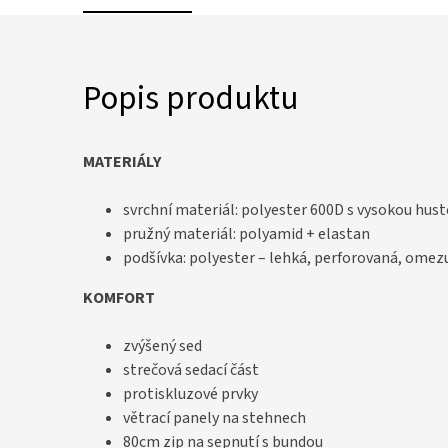
Popis produktu
MATERIÁLY
svrchní materiál: polyester 600D s vysokou hus
pružný materiál: polyamid + elastan
podšívka: polyester – lehká, perforovaná, omezu
KOMFORT
zvýšený sed
strečová sedací část
protiskluzové prvky
větrací panely na stehnech
80cm zip na sepnutí s bundou