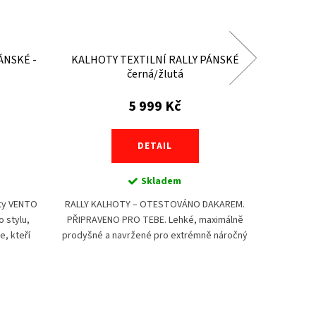
ÁNSKÉ -
KALHOTY TEXTILNÍ RALLY PÁNSKÉ
KALHOTY
černá/žlutá
5 999 Kč
DETAIL
Skladem
oty VENTO
RALLY KALHOTY – OTESTOVÁNO DAKAREM.
Nové 100 
 stylu,
PŘIPRAVENO PRO TEBE. Lehké, maximálně
jsou dok
e, kteří
prodyšné a navržené pro extrémně náročný
pohodlí 
áleným
offroad. Stejné kalhoty, ve kterých letos
milují
brázdilo...