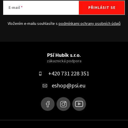
E-mail
PŘIHLÁSIT SE
Vložením e-mailu souhlasíte s
podmínkami ochrany osobních údajů
Z
á
PSí Hubík s.r.o.
p
a
+420 731 228 351
t
eshop
@
psi.eu
í