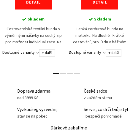
DETAIL
DETAIL
Skladem
Skladem
Cestovatelská textilní bunda s
Lehká cordurová bunda na
výměnnými nášivky na suchý zip
motorku. Na dlouhé i krátké
pro možnost individualizace. Na
cestování, pro jízdu v běžném
dlouhé i krátké cestování, pro
provozu i offroad. Teplotní
Dostupné varianty
Dostupné varianty
+ další
+ další
jízdu v běžném provozu i...
komfort Vám zajistí vyjímatelná,
větru a vodě odolná mikina...
Doprava zdarma
České srdce
nad 3999 Kč
v každém stehu
Vyzkoušej, vyzvedni,
Servis, co drží tvůj styl
stav se na pokec
i bezpečí pohromadě
Dárkově zabalíme