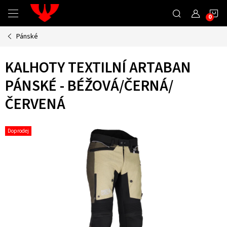
Přejít
N
na
obsah
Pánské
K
KALHOTY TEXTILNÍ ARTABAN
PÁNSKÉ - BÉŽOVÁ/ČERNÁ/
ČERVENÁ
Doprodej