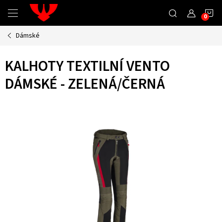
Přejít
N
na
obsah
Dámské
K
KALHOTY TEXTILNÍ VENTO
DÁMSKÉ - ZELENÁ/ČERNÁ