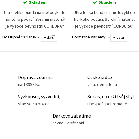
Skladem
Skladem
Ultra lehká bunda na motocykl do
Ultra lehká bunda na motocykl do
horkého počasí. Svrchní materiál
horkého počasí. Svrchní materiál
je vysoce pevnostní CORDURA®
je vysoce pevnostní CORDURA®
500 DUPONT s teflonovou úpravou
500 DUPONT s teflonovou úpravou
Dostupné varianty
Dostupné varianty
+ další
+ další
v kombinaci se síťovinou pro
v kombinaci se síťovinou pro
zajištění...
zajištění...
Doprava zdarma
České srdce
nad 3999 Kč
v každém stehu
Vyzkoušej, vyzvedni,
Servis, co drží tvůj styl
stav se na pokec
i bezpečí pohromadě
Dárkově zabalíme
rovnou k předání