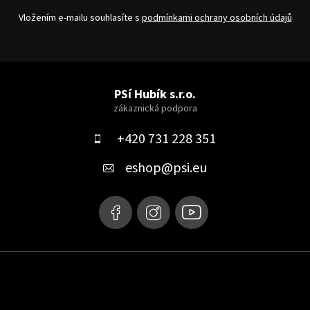
Vložením e-mailu souhlasíte s
podmínkami ochrany osobních údajů
Z
á
PSí Hubík s.r.o.
p
a
+420 731 228 351
t
eshop
@
psi.eu
í