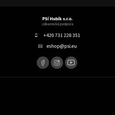
Z
á
PSí Hubík s.r.o.
p
a
+420 731 228 351
t
eshop
@
psi.eu
í