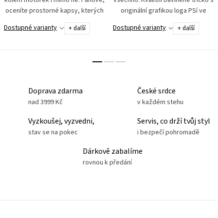
kolem motorek i mimo ně. Pánové,
všechno. Kvalitní bavlněné tričko s
oceníte prostorné kapsy, kterých
originální grafikou loga PSí ve
je na kalhotách hned 8! Na
tvaru trianglu – čisté linie, silný
Dostupné varianty
Dostupné varianty
+ další
+ další
stehnech mají dvojité provedení,
výraz. Tričko je lehké, hebké a
jedna kapsa je...
příjemné na...
Doprava zdarma
České srdce
nad 3999 Kč
v každém stehu
Vyzkoušej, vyzvedni,
Servis, co drží tvůj styl
stav se na pokec
i bezpečí pohromadě
Dárkově zabalíme
rovnou k předání