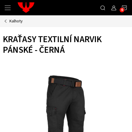
Přejít
N
na
obsah
Kalhoty
K
KRAŤASY TEXTILNÍ NARVIK
PÁNSKÉ - ČERNÁ