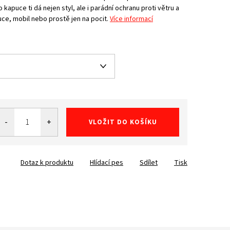
kapuce ti dá nejen styl, ale i parádní ochranu proti větru a
ce, mobil nebo prostě jen na pocit.
Více informací
VLOŽIT DO KOŠÍKU
Dotaz k produktu
Hlídací pes
Sdílet
Tisk