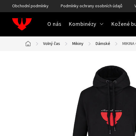
Přejít
Obchodní podmínky
Podmínky ochrany osobních údajů
na
obsah
O nás
Kombinézy
Kožené bu
Volný čas
Mikiny
Dámské
MIKINA
Domů