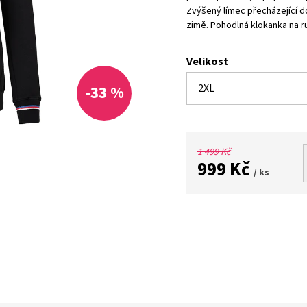
Zvýšený límec přecházející do 
zimě. Pohodlná klokanka na ru
Velikost
-33 %
1 499 Kč
999 Kč
/ ks
Měrná
cena: