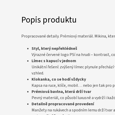
Popis produktu
Propracované detaily. Prémiový materiál. Mikina, kte
Styl, který nepřehlédneš
Výrazné červené logo PSí na hrudi – kontrast, co
Límec s kapucí v jednom
Unikátní řešení: zvýšený límec plynule přechází 
vzhled.
Klokanka, co se hodí vždycky
Kapsa na ruce, klíče, mobil… nebo jen tak pro p
Prémiová bavlna, která drží tvar
Pevný materiál, co působí luxusně a vydrží i kaž
Detailně propracované provedení
Manžety na rukávech a spodním lemu drží tvar a