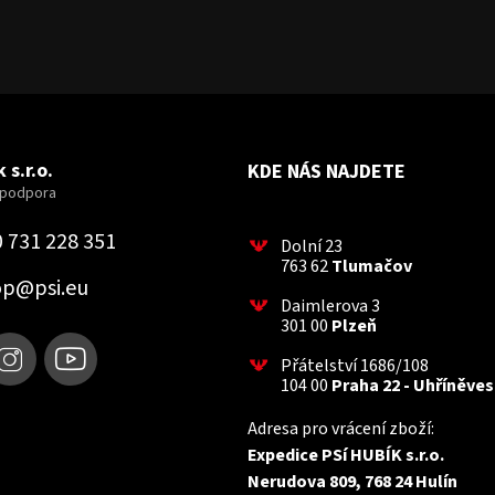
 s.r.o.
KDE NÁS NAJDETE
 731 228 351
Dolní 23
763 62
Tlumačov
op
@
psi.eu
Daimlerova 3
301 00
Plzeň
Přátelství 1686/108
104 00
Praha 22 - Uhříněves
Adresa pro vrácení zboží:
Expedice PSí HUBÍK s.r.o.
Nerudova 809, 768 24 Hulín