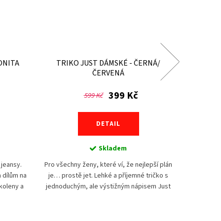
ONITA
TRIKO JUST DÁMSKÉ - ČERNÁ/
T
ČERVENÁ
399 Kč
599 Kč
DETAIL
Skladem
Stylové 
jeansy.
Pro všechny ženy, které ví, že nejlepší plán
logem PSí.
m dílům na
je… prostě jet. Lehké a příjemné tričko s
která je 
koleny a
jednoduchým, ale výstižným nápisem Just
Výrazná b
avena
Ride. Protože někdy není potřeba nic víc
říkat –...