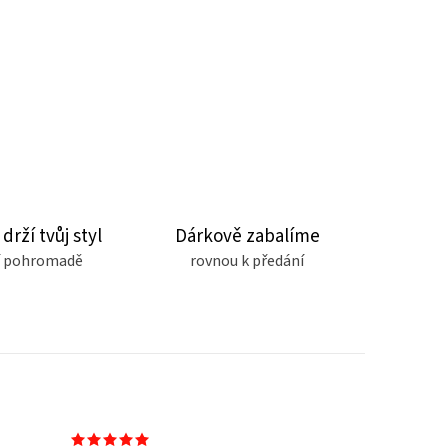
 drží tvůj styl
Dárkově zabalíme
čí pohromadě
rovnou k předání