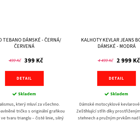
O TEBANO DÁMSKÉ - ČERNÁ/
KALHOTY KEVLAR JEANS B
ČERVENÁ
DÁMSKÉ - MODRÁ
399 Kč
2 999 Kč
499 Kč
4 499 Kč
DETAIL
DETAIL
Skladem
Skladem
alismus, který mluví za všechno.
Dámské motocyklové kevlarové 
bavlněné tričko s originální grafikou
Zeštíhlující střih díky prostřižený
ve tvaru trianglu – čisté linie, silný
stehnech a pružným prvkům nad 
 Tričko je lehké, hebké a příjemné
v pase. Exponovaná místa vyb
na...
chrániči a...