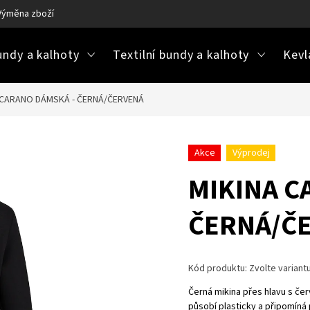
Výměna zboží
Ke stažení / návody na údržbu
Často kladené ot
ndy a kalhoty
Textilní bundy a kalhoty
Kevl
 CARANO DÁMSKÁ - ČERNÁ/ČERVENÁ
Akce
Výprodej
MIKINA C
ČERNÁ/Č
Kód produktu:
Zvolte variant
Černá mikina přes hlavu s če
působí plasticky a připomíná