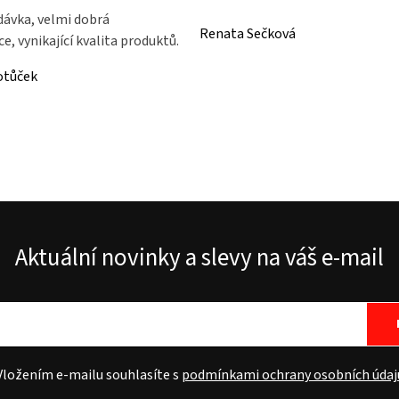
dávka, velmi dobrá
Renata Sečková
, vynikající kvalita produktů.
otůček
Aktuální novinky a slevy na váš e-mail
Vložením e-mailu souhlasíte s
podmínkami ochrany osobních údaj