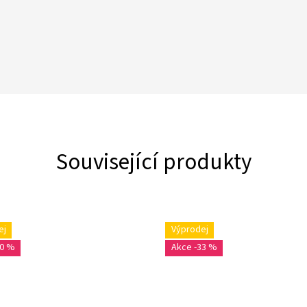
Související produkty
ej
Výprodej
20 %
-33 %