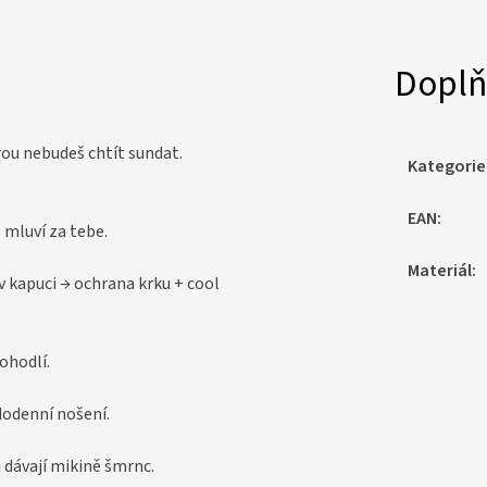
Doplň
rou nebudeš chtít sundat.
Kategorie
EAN
:
 mluví za tebe.
Materiál
:
v kapuci → ochrana krku + cool
ohodlí.
dodenní nošení.
 dávají mikině šmrnc.