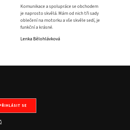
Komunikace a spolupráce se obchodem
je naprosto skvělá. Mám od nich tři sady
oblečení na motorku a vše skvěle sedí, je
funkční a krásné.
Lenka Bělohlávková
PŘIHLÁSIT SE
ů