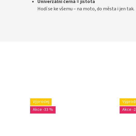
Univerzální černá = jistota
Hodí se ke všemu – na moto, do města i jen tak.
Výprodej
Výprod
-33 %
-