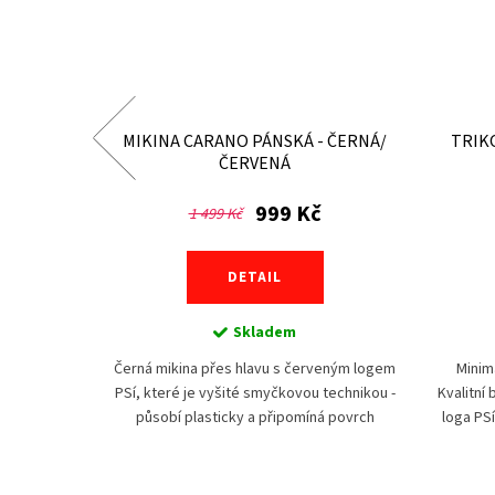
ČERNÁ/
MIKINA CARANO PÁNSKÁ - ČERNÁ/
TRIK
ČERVENÁ
999 Kč
1 499 Kč
DETAIL
Skladem
hým rukávem
Černá mikina přes hlavu s červeným logem
Minim
ní aktivity
PSí, které je vyšité smyčkovou technikou -
Kvalitní 
inku nebo na
působí plasticky a připomíná povrch
loga PSí 
ě velmi
"koberečku". Na dotek i na pohled prostě
výraz.
wow! Zvýšený...