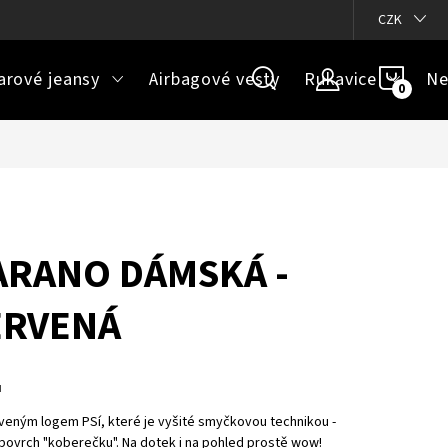
ázky
Doprava a platba
Jak určit správnou velikost
CZK
Velikos
NÁKU
arové jeansy
Airbagové vesty
Rukavice
Ne
KOŠÍ
ARANO DÁMSKÁ -
ERVENÁ
u
rveným logem PSí, které je vyšité smyčkovou technikou -
 povrch "koberečku". Na dotek i na pohled prostě wow!