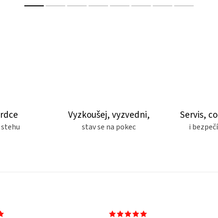
srdce
Vyzkoušej, vyzvedni,
Servis, co
 stehu
stav se na pokec
i bezpe