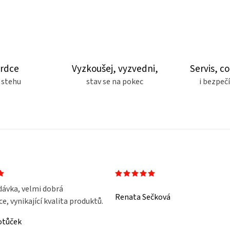
srdce
Vyzkoušej, vyzvedni,
Servis, co
 stehu
stav se na pokec
i bezpe
dávka, velmi dobrá
Renata Sečková
, vynikající kvalita produktů.
otůček