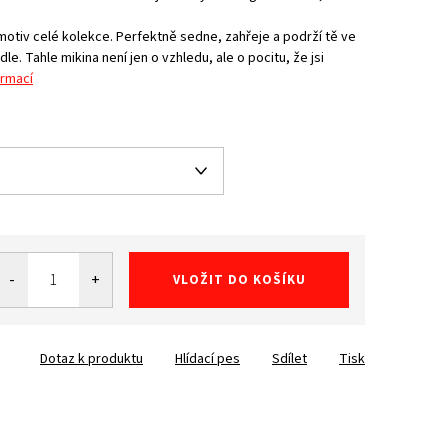
 motiv celé kolekce. Perfektně sedne, zahřeje a podrží tě ve
dle. Tahle mikina není jen o vzhledu, ale o pocitu, že jsi
ormací
VLOŽIT DO KOŠÍKU
Dotaz k produktu
Hlídací pes
Sdílet
Tisk