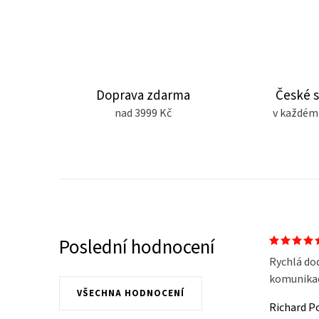
Doprava zdarma
České 
nad 3999 Kč
v každém
Poslední hodnocení
Rychlá do
komunikace
VŠECHNA HODNOCENÍ
Richard P