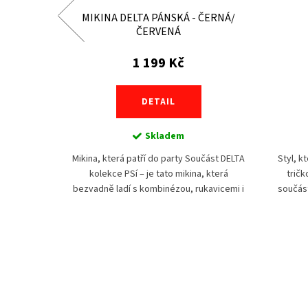
 ČERNÁ/
MIKINA DELTA PÁNSKÁ - ČERNÁ/
ČERVENÁ
1 199 Kč
DETAIL
Skladem
Mikina, která patří do party Součást DELTA
Styl, k
eným logem
kolekce PSí – je tato mikina, která
tričk
technikou -
bezvadně ladí s kombinézou, rukavicemi i
součást
á povrch
trikem ve stejném stylu. Designově čistá,
sladíš 
led prostě
přesto...