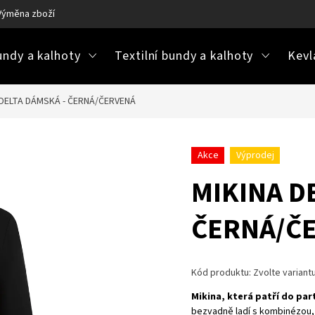
Výměna zboží
Ke stažení / návody na údržbu
Často kladené ot
ndy a kalhoty
Textilní bundy a kalhoty
Kevl
 DELTA DÁMSKÁ - ČERNÁ/ČERVENÁ
Akce
Výprodej
MIKINA D
ČERNÁ/Č
Kód produktu:
Zvolte variant
Mikina, která patří do par
bezvadně ladí s kombinézou, 