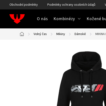
Přejít
Obchodní podmínky
Podmínky ochrany osobních údajů
na
obsah
O nás
Kombinézy
Kožené bu
Volný čas
Mikiny
Dámské
MIKINA
Domů