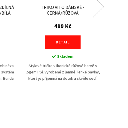
2DÍLNÁ
TRIKO VITO DÁMSKÉ -
KALHOT
/BÍLÁ
ČERNÁ/RŮŽOVÁ
499 Kč
DETAIL
Skladem
mbinéza.
Stylové tričko v ikonické růžové barvě s
Designov
ý systém
logem PSí. Vyrobené z jemné, lehké bavlny,
kalhoty
h. Bunda
která je příjemná na dotek a skvěle sedí.
aktivit
ojeansy
Výrazná barva přitáhne pozornost a dodá
velmi 
sebevědomí...
přir