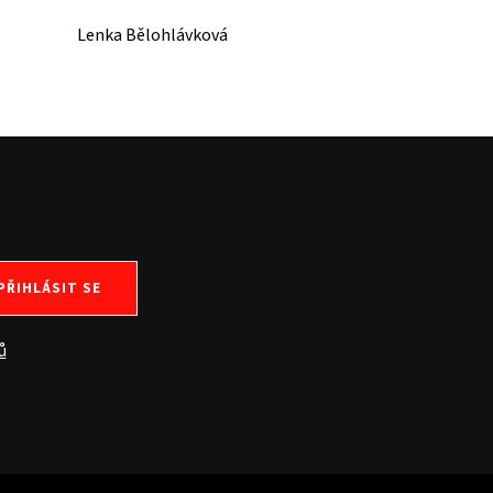
Lenka Bělohlávková
PŘIHLÁSIT SE
ů