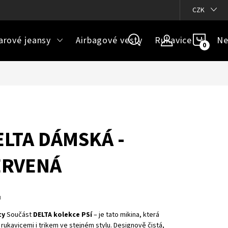
ázky
Doprava a platba
Jak určit správnou velikost
CZK
Velikos
NÁKU
arové jeansy
Airbagové vesty
Rukavice
Ne
KOŠÍ
ELTA DÁMSKÁ -
ERVENÁ
u
ty
Součást
DELTA kolekce PSí
– je tato mikina, která
rukavicemi i trikem ve stejném stylu. Designově čistá,