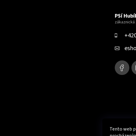
Z
á
PSí Hubík
p
a
+420
t
esh
í
Tento web po
procházením