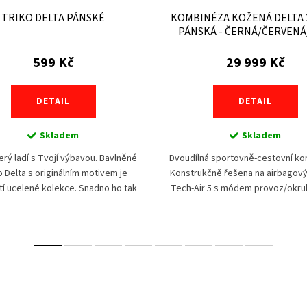
TRIKO DELTA PÁNSKÉ
KOMBINÉZA KOŽENÁ DELTA 
PÁNSKÁ - ČERNÁ/ČERVENÁ
599 Kč
29 999 Kč
DETAIL
DETAIL
Skladem
Skladem
terý ladí s Tvojí výbavou. Bavlněné
Dvoudílná sportovně-cestovní ko
o Delta s originálním motivem je
Konstrukčně řešena na airbagov
í ucelené kolekce. Snadno ho tak
Tech-Air 5 s módem provoz/okru
s kombinézou nebo koženou bundou
lze používat i samostatně s mot
Delta. Unikátní...
díky...