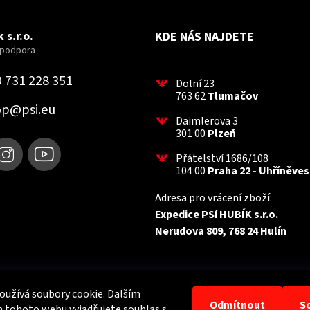
 s.r.o.
KDE NÁS NAJDETE
 731 228 351
Dolní 23
763 62
Tlumačov
op
@
psi.eu
Daimlerova 3
301 00
Plzeň
Přátelství 1686/108
104 00
Praha 22 - Uhříněves
Adresa pro vrácení zboží:
Expedice PSí HUBÍK s.r.o.
Nerudova 809, 768 24 Hulín
užívá soubory cookie. Dalším
Odmítnout
S
 tohoto webu vyjadřujete souhlas s