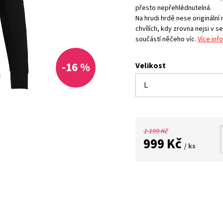
přesto nepřehlédnutelná.
Na hrudi hrdě nese originální
chvílích, kdy zrovna nejsi v se
součástí něčeho víc.
Více inf
-16 %
Velikost
1 199 Kč
999 Kč
/ ks
Měrná
cena: