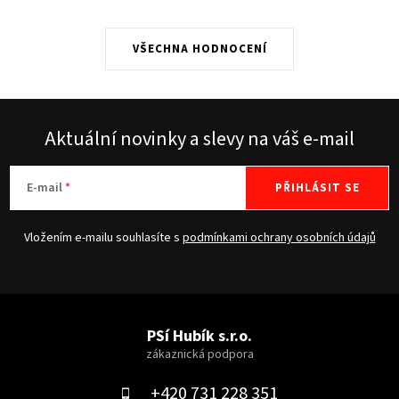
VŠECHNA HODNOCENÍ
Aktuální novinky a slevy na váš e-mail
E-mail
PŘIHLÁSIT SE
Vložením e-mailu souhlasíte s
podmínkami ochrany osobních údajů
Z
á
PSí Hubík s.r.o.
p
a
+420 731 228 351