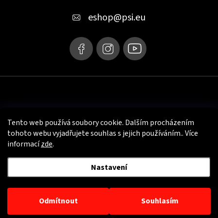
t
eshop
@
psi.eu
í
Tento web používá soubory cookie. Dalším procházením
tohoto webu vyjadřujete souhlas s jejich používáním.. Více
informací
zde
.
Nastavení
Užitečné info
Odmítnout
Souhlasím