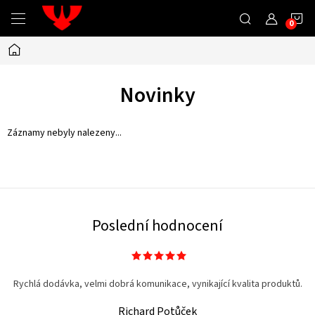
Přejít
N
na
obsah
Domů
K
Novinky
Záznamy nebyly nalezeny...
Poslední hodnocení
Rychlá dodávka, velmi dobrá komunikace, vynikající kvalita produktů.
Richard Potůček