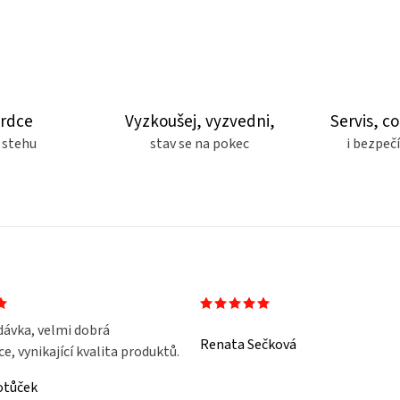
srdce
Vyzkoušej, vyzvedni,
Servis, co
 stehu
stav se na pokec
i bezpe
dávka, velmi dobrá
Renata Sečková
, vynikající kvalita produktů.
otůček