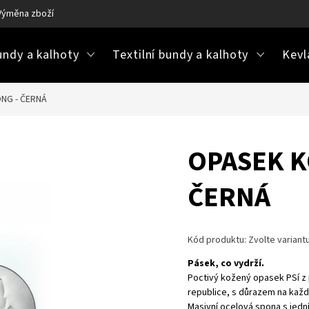
Výměna zboží
Ke stažení / návody na údržbu
Často kladené ot
ndy a kalhoty
Textilní bundy a kalhoty
Kevl
NG - ČERNÁ
OPASEK K
ČERNÁ
Kód produktu:
Zvolte variant
Pásek, co vydrží.
Poctivý kožený opasek PSí z 
republice, s důrazem na každý
Masivní ocelová spona s jední