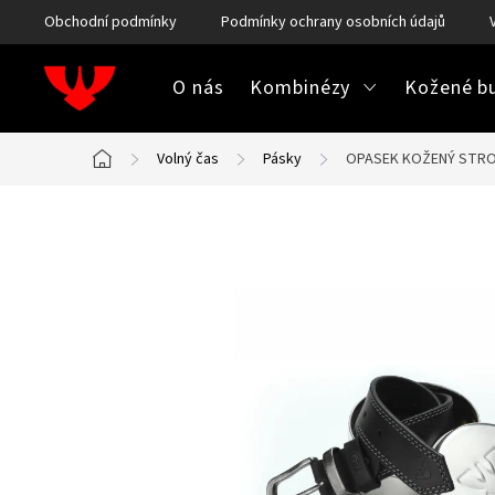
Přejít
Obchodní podmínky
Podmínky ochrany osobních údajů
na
obsah
O nás
Kombinézy
Kožené bu
Volný čas
Pásky
OPASEK KOŽENÝ STRO
Domů