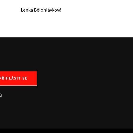
Lenka Bělohlávková
PŘIHLÁSIT SE
ů