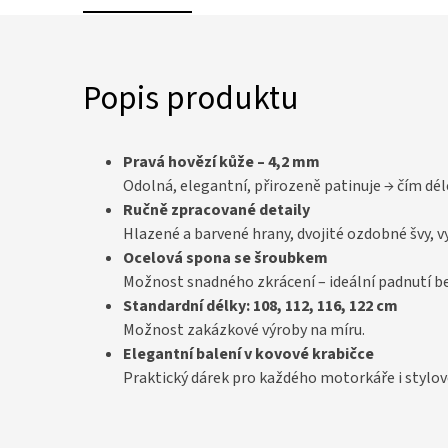
Popis produktu
Pravá hovězí kůže – 4,2 mm
Odolná, elegantní, přirozeně patinuje → čím déle
Ručně zpracované detaily
Hlazené a barvené hrany, dvojité ozdobné švy, v
Ocelová spona se šroubkem
Možnost snadného zkrácení – ideální padnutí 
Standardní délky: 108, 112, 116, 122 cm
Možnost zakázkové výroby na míru.
Elegantní balení v kovové krabičce
Praktický dárek pro každého motorkáře i stylov