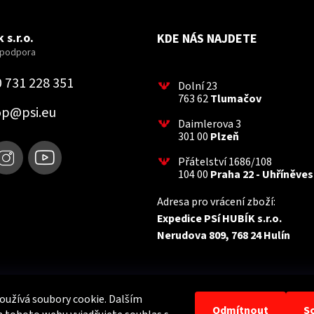
 s.r.o.
KDE NÁS NAJDETE
 731 228 351
Dolní 23
763 62
Tlumačov
op
@
psi.eu
Daimlerova 3
301 00
Plzeň
Přátelství 1686/108
104 00
Praha 22 - Uhříněves
Adresa pro vrácení zboží:
Expedice PSí HUBÍK s.r.o.
Nerudova 809, 768 24 Hulín
užívá soubory cookie. Dalším
Odmítnout
S