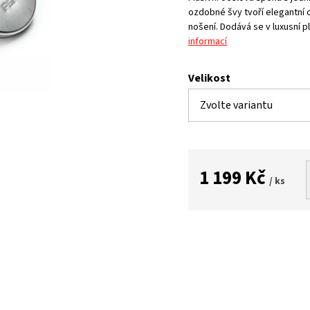
ozdobné švy tvoří elegantní c
nošení. Dodává se v luxusní p
informací
Velikost
1 199 Kč
/ ks
Měrná
cena: