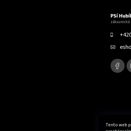
Z
á
PSí Hubík
p
a
+420
t
esh
í
Tento web po