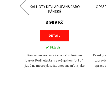
 CABO
KALHOTY KEVLAR JEANS CABO
OPAS
PÁNSKÉ
3 999 Kč
DETAIL
Skladem
ě. Podíl
Kevlarové jeansy v šedé nebo béžové
Pásek, c
jízdě na
barvě. Podíl elastanu zvyšuje komfort při
z pravé
ako sedací
jízdě na motocyklu. Exponovaná místa jako
zpracov
užena
sedací část a nohavice jsou vyztužena
na každ
ru®...
aramidovými vlákny...