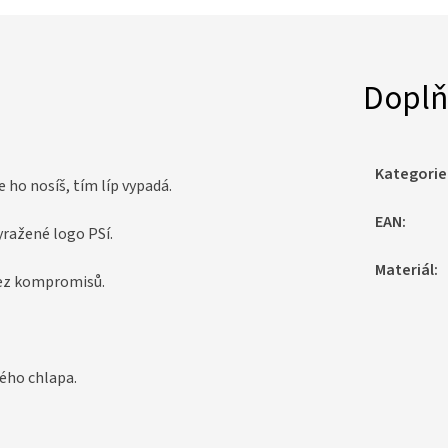
Doplň
Kategorie
 ho nosíš, tím líp vypadá.
EAN
:
yražené logo PSí.
Materiál
:
bez kompromisů.
ého chlapa.