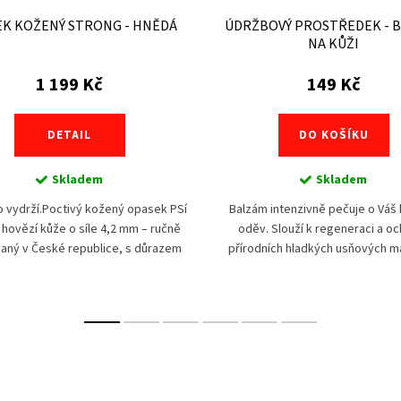
EK KOŽENÝ STRONG - HNĚDÁ
ÚDRŽBOVÝ PROSTŘEDEK - 
NA KŮŽI
1 199 Kč
149 Kč
DETAIL
DO KOŠÍKU
Skladem
Skladem
o vydrží.Poctivý kožený opasek PSí
Balzám intenzivně pečuje o Váš
 hovězí kůže o síle 4,2 mm – ručně
oděv. Slouží k regeneraci a o
aný v České republice, s důrazem
přírodních hladkých usňových ma
ý detail. Masivní ocelová spona s
před vlhkostí i popraskáním. Zvláč
jedním...
a pravidelným...