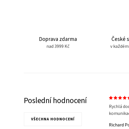
Doprava zdarma
České 
nad 3999 Kč
v každém
Poslední hodnocení
Rychlá do
komunikace
VŠECHNA HODNOCENÍ
Richard P