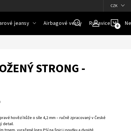
ázky
Doprava a platba
Jak určit správnou velikost
CZK
Velikos
NÁKU
arové jeansy
Airbagové vesty
Rukavice
Ne
KOŠÍ
OŽENÝ STRONG -
u
pravé hovězí kůže o síle 4,2 mm – ručně zpracovaný v České
 detail.
m trnem, vyražené logo PSí na špici i poutku a dvojité