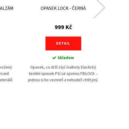
BALZÁM
OPASEK LOCK - ČERNÁ
PONOŽ
999 Kč
DETAIL
Skladem
 kožený
Opasek, co drží styl i kalhoty Elastický
Nízký p
chraně
textilní opasek PSí se sponou FIDLOCK –
kotníkové 
teriálů
jednou si ho vezmeš a nebudeš chtít jiný.
při sport
ňuje kůži
Přizpůsobí se pohybu díky pružnému
nárt se po
materiálu,...