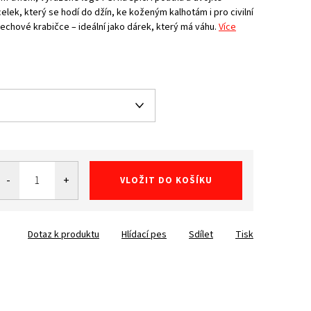
elek, který se hodí do džín, ke koženým kalhotám i pro civilní
lechové krabičce – ideální jako dárek, který má váhu.
Více
VLOŽIT DO KOŠÍKU
Dotaz k produktu
Hlídací pes
Sdílet
Tisk