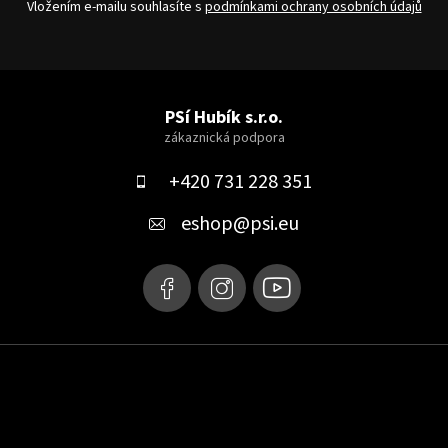
Vložením e-mailu souhlasíte s
podmínkami ochrany osobních údajů
Z
á
PSí Hubík s.r.o.
p
a
+420 731 228 351
t
eshop
@
psi.eu
í