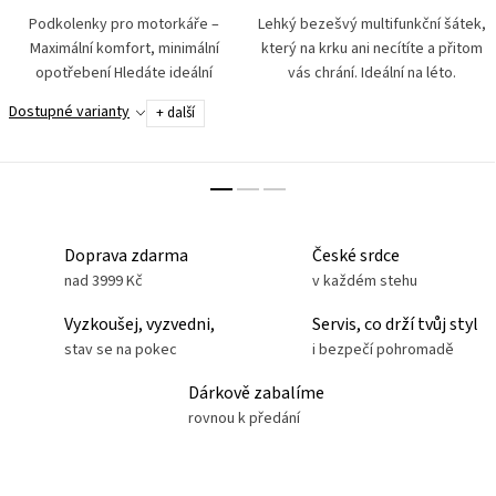
Podkolenky pro motorkáře –
Lehký bezešvý multifunkční šátek,
Maximální komfort, minimální
který na krku ani necítíte a přitom
opotřebení Hledáte ideální
vás chrání. Ideální na léto.
ponožky do moto bot? Tyhle
Využijete pro všechny sportovní
Dostupné varianty
+ další
vysoké podkolenky byly navrženy
aktivity i volný čas. Decentní
přímo pro potřeby motorkářů....
motorkářský...
Doprava zdarma
České srdce
nad 3999 Kč
v každém stehu
Vyzkoušej, vyzvedni,
Servis, co drží tvůj styl
stav se na pokec
i bezpečí pohromadě
Dárkově zabalíme
rovnou k předání