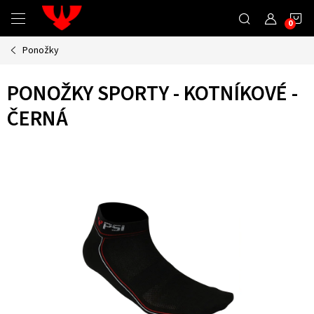
Přejít
N
na
obsah
Ponožky
K
PONOŽKY SPORTY - KOTNÍKOVÉ -
ČERNÁ