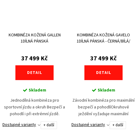
KOMBINÉZA KOŽENÁ GALLEN
KOMBINÉZA KOŽENÁ GAVELO
1DÍLNÁ PÁNSKÁ
1DÍLNÁ PÁNSKÁ - ČERNÁ/BÍLÁ/
ČERVENÁ
37 499 Kč
37 499 Kč
DETAIL
DETAIL
Skladem
Skladem
Jednodílná kombinéza pro
Závodní kombinéza pro maximální
sportovní jízdu a okruh Bezpečí a
bezpečí a pohodlíOkruhové
pohodlí i při extrémní jízdě.
ježdění vyžaduje maximální
Jednodílná kombinéza GALLEN
soustředění na výkon. Toho
Dostupné varianty
Dostupné varianty
+ další
+ další
byla vyvinuta pro jezdce, kteří
docílíme jen s pocitem bezpečí a
vyžadují závodní...
komfortu zároveň. Kombinéza...