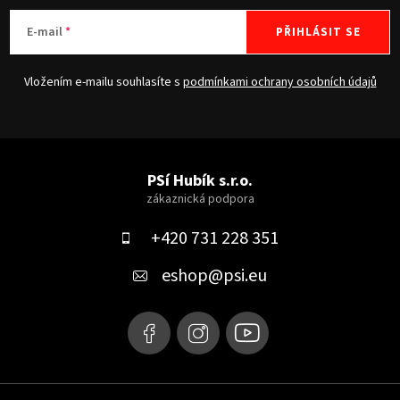
E-mail
PŘIHLÁSIT SE
Vložením e-mailu souhlasíte s
podmínkami ochrany osobních údajů
Z
á
PSí Hubík s.r.o.
p
a
+420 731 228 351
t
eshop
@
psi.eu
í