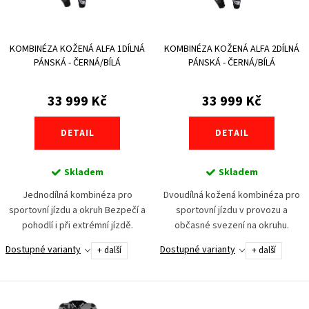
p
d
r
u
KOMBINÉZA KOŽENÁ ALFA 1DÍLNÁ
KOMBINÉZA KOŽENÁ ALFA 2DÍLNÁ
o
k
PÁNSKÁ - ČERNÁ/BÍLÁ
PÁNSKÁ - ČERNÁ/BÍLÁ
d
t
u
33 999 Kč
33 999 Kč
ů
k
DETAIL
DETAIL
t
ů
Skladem
Skladem
Jednodílná kombinéza pro
Dvoudílná kožená kombinéza pro
sportovní jízdu a okruh Bezpečí a
sportovní jízdu v provozu a
pohodlí i při extrémní jízdě.
občasné svezení na okruhu.
Jednodílná kombinéza ALFA byla
Konstrukčně optimalizovaná na
Dostupné varianty
Dostupné varianty
+ další
+ další
vyvinuta pro jezdce, kteří vyžadují
nejnovější airbagové systémy.
závodní výbavu...
100% závodní výbava pro...