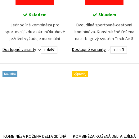
Skladem
Skladem
Jednodílná kombinéza pro
Dvoudílná sportovně-cestovní
sportovní jízdu a okruhOkruhové
kombinéza. Konstrukčně řešena
ježdění vyžaduje maximální
na airbagový systém Tech-Air 5
soustředění na výkon. Toho
s módem provoz/okruh. Bunda lze
Dostupné varianty
Dostupné varianty
+ další
+ další
docílíme jen s pocitem bezpečí a
používat i samostatně
komfortu zároveň....
s motojeansy díky...
Novinka
Výprodej
KOMBINÉZA KOŽENÁ DELTA 2DÍLNÁ
KOMBINÉZA KOŽENÁ DELTA 2DÍLNÁ