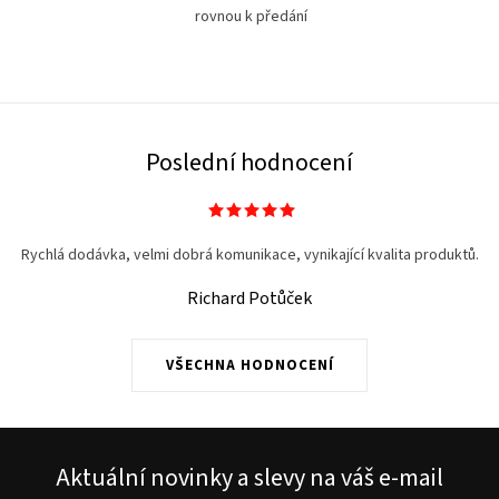
k
á
rovnou k předání
y
n
v
í
ý
p
i
Poslední hodnocení
s
u
Rychlá dodávka, velmi dobrá komunikace, vynikající kvalita produktů.
Richard Potůček
VŠECHNA HODNOCENÍ
Aktuální novinky a slevy na váš e-mail