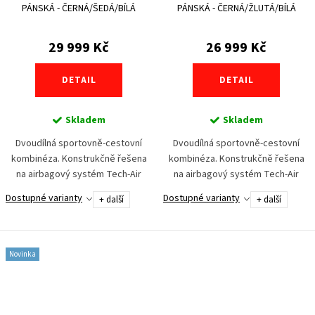
PÁNSKÁ - ČERNÁ/ŠEDÁ/BÍLÁ
PÁNSKÁ - ČERNÁ/ŽLUTÁ/BÍLÁ
29 999 Kč
26 999 Kč
DETAIL
DETAIL
Skladem
Skladem
Dvoudílná sportovně-cestovní
Dvoudílná sportovně-cestovní
kombinéza. Konstrukčně řešena
kombinéza. Konstrukčně řešena
na airbagový systém Tech-Air
na airbagový systém Tech-Air
s módem provoz/okruh. Bunda lze
s módem provoz/okruh. Bunda lze
Dostupné varianty
Dostupné varianty
+ další
+ další
používat i samostatně
používat i samostatně
s motojeansy díky...
s motojeansy díky...
Novinka