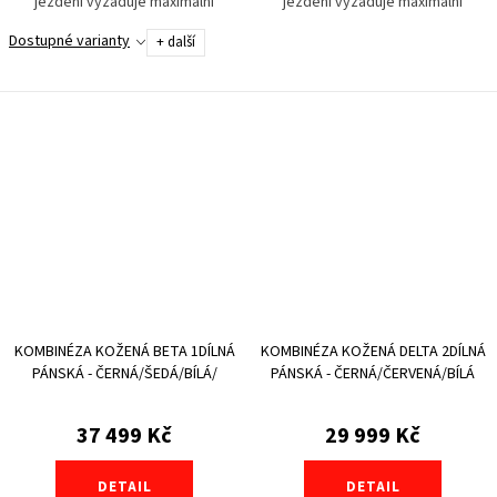
ježdění vyžaduje maximální
ježdění vyžaduje maximální
soustředění na výkon. Toho
soustředění na výkon. Toho
Dostupné varianty
+ další
docílíme jen s pocitem bezpečí a
docílíme jen s pocitem bezpečí a
komfortu zároveň....
komfortu zároveň....
KOMBINÉZA KOŽENÁ BETA 1DÍLNÁ
KOMBINÉZA KOŽENÁ DELTA 2DÍLNÁ
PÁNSKÁ - ČERNÁ/ŠEDÁ/BÍLÁ/
PÁNSKÁ - ČERNÁ/ČERVENÁ/BÍLÁ
ČERVENÁ
37 499 Kč
29 999 Kč
DETAIL
DETAIL