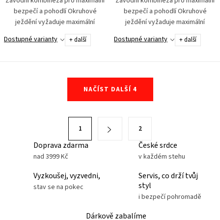
Závodní kombinéza pro maximální
Závodní kombinéza pro maximální
bezpečí a pohodlí Okruhové
bezpečí a pohodlí Okruhové
ježdění vyžaduje maximální
ježdění vyžaduje maximální
soustředění na výkon. Toho
soustředění na výkon. Toho
Dostupné varianty
Dostupné varianty
+ další
+ další
docílíme jen s pocitem bezpečí a
docílíme jen s pocitem bezpečí a
komfortu zároveň....
komfortu zároveň....
O
NAČÍST DALŠÍ 4
v
l
á
S
1
2
d
t
a
Doprava zdarma
České srdce
r
nad 3999 Kč
v každém stehu
c
á
í
n
Vyzkoušej, vyzvedni,
Servis, co drží tvůj
p
styl
k
stav se na pokec
r
i bezpečí pohromadě
o
v
v
Dárkově zabalíme