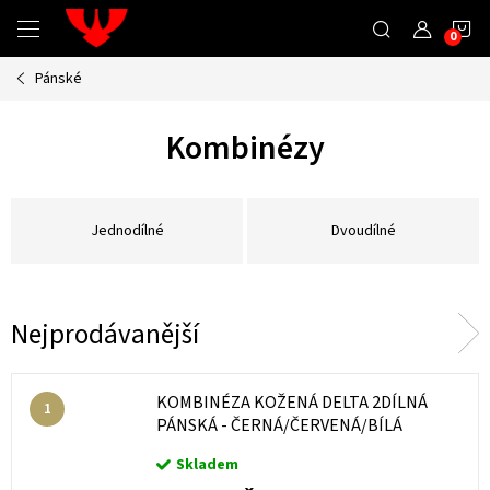
Přejít
N
na
obsah
Pánské
K
Kombinézy
Jednodílné
Dvoudílné
Nejprodávanější
KOMBINÉZA KOŽENÁ DELTA 2DÍLNÁ
PÁNSKÁ - ČERNÁ/ČERVENÁ/BÍLÁ
Skladem