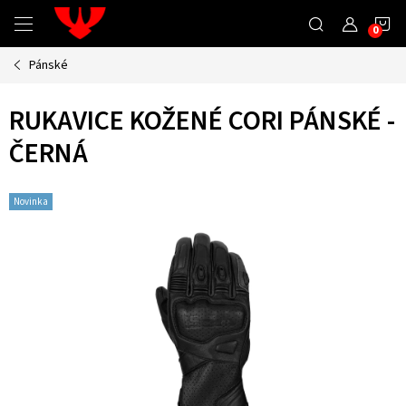
Přejít
N
na
obsah
Pánské
K
RUKAVICE KOŽENÉ CORI PÁNSKÉ -
ČERNÁ
Novinka