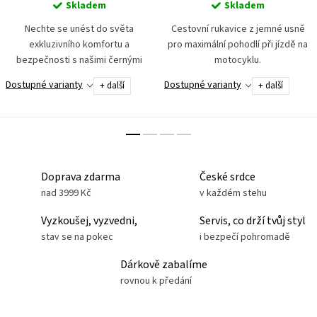
Skladem
Skladem
Nechte se unést do světa
Cestovní rukavice z jemné usně
exkluzivního komfortu a
pro maximální pohodlí při jízdě na
bezpečnosti s našimi černými
motocyklu.
motocyklovými rukavicemi z pravé
Dostupné varianty
Dostupné varianty
+ další
+ další
telecí kůže. Klouby jsou chráněny
vnějším plastovým chráničem a...
Doprava zdarma
České srdce
nad 3999 Kč
v každém stehu
Vyzkoušej, vyzvedni,
Servis, co drží tvůj styl
stav se na pokec
i bezpečí pohromadě
Dárkově zabalíme
rovnou k předání