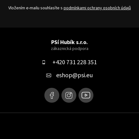
Vložením e-mailu souhlasíte s
podmínkami ochrany osobních údajů
Z
á
PSí Hubík s.r.o.
p
a
+420 731 228 351
t
eshop
@
psi.eu
í