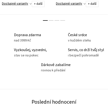
vyvinuté a navržené pro dětskou
Dostupné varianty
Dostupné varianty
+ další
+ další
ruku, zaručují ideální úchyt řídítek.
Právě proto, že...
Doprava zdarma
České srdce
nad 3999 Kč
v každém stehu
Vyzkoušej, vyzvedni,
Servis, co drží tvůj styl
stav se na pokec
i bezpečí pohromadě
Dárkově zabalíme
rovnou k předání
Poslední hodnocení