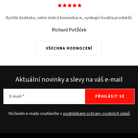
Rychlá dodávka, velmi dobrá komunikace, vynikající kvalita produktů.
Richard Potůček
VŠECHNA HODNOCENÍ
Aktuální novinky a slevy na váš e-mail
E-mail
PŘIHLÁSIT SE
Vložením e-mailu souhlasíte s
podmínkami ochrany osobních údajů
Z