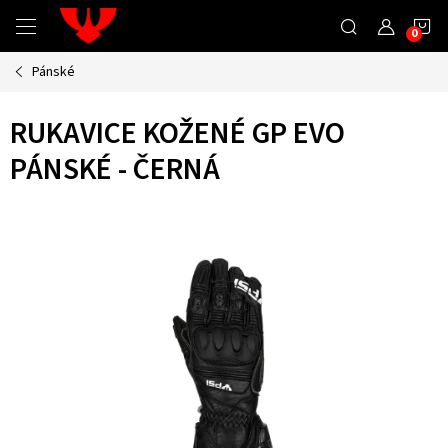
Přejít
N
na
obsah
Pánské
K
RUKAVICE KOŽENÉ GP EVO
PÁNSKÉ - ČERNÁ