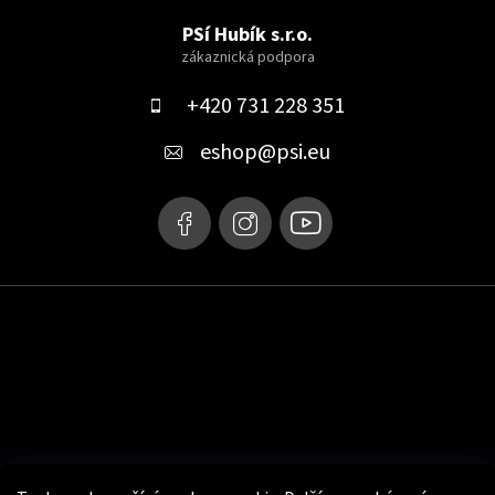
á
PSí Hubík s.r.o.
p
a
+420 731 228 351
t
eshop
@
psi.eu
í