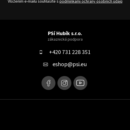
Vložením e-mailu souhlasíte s
podmínkami ochrany osobních údajů
Z
á
PSí Hubík s.r.o.
p
a
+420 731 228 351
t
eshop
@
psi.eu
í