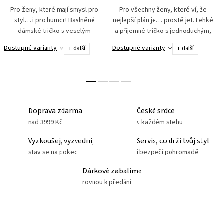
Pro ženy, které mají smysl pro
Pro všechny ženy, které ví, že
styl… i pro humor! Bavlněné
nejlepší plán je… prostě jet. Lehké
dámské tričko s veselým
a příjemné tričko s jednoduchým,
pejskem, který si říká o
ale výstižným nápisem Just Ride.
Dostupné varianty
Dostupné varianty
+ další
+ další
pozornost. Hebké na dotek díky
Protože někdy není potřeba nic
bavlně se silikonovou úpravou.
víc říkat –...
Skvěle...
Doprava zdarma
České srdce
nad 3999 Kč
v každém stehu
Vyzkoušej, vyzvedni,
Servis, co drží tvůj styl
stav se na pokec
i bezpečí pohromadě
Dárkově zabalíme
rovnou k předání