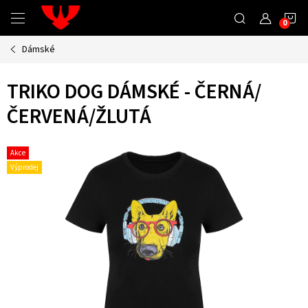
Přejít
N
na
obsah
Dámské
K
TRIKO DOG DÁMSKÉ - ČERNÁ/
ČERVENÁ/ŽLUTÁ
Akce
Výprodej