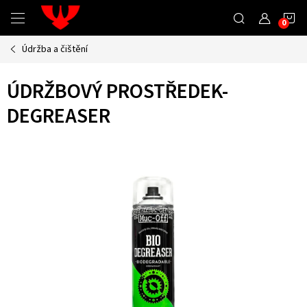
Přejít
N
na
obsah
Údržba a čištění
K
ÚDRŽBOVÝ PROSTŘEDEK-
DEGREASER