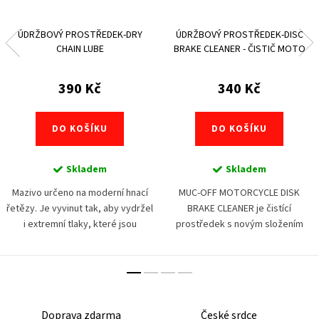
ÚDRŽBOVÝ PROSTŘEDEK-DRY
ÚDRŽBOVÝ PROSTŘEDEK-DISC
CHAIN LUBE
BRAKE CLEANER - ČISTIČ MOTO
BRZD
390 Kč
340 Kč
DO KOŠÍKU
DO KOŠÍKU
Skladem
Skladem
Mazivo určeno na moderní hnací
MUC-OFF MOTORCYCLE DISK
řetězy. Je vyvinut tak, aby vydržel
BRAKE CLEANER je čistící
i extremní tlaky, které jsou
prostředek s novým složením
soustředěny na moderní
speciálně přizpůsobeným
řetězy. Vhodný i pro řetězy se
požadavkům na čištění brzdového
všemi typy pryžových...
systému motocyklů. Je určen
speciálně...
Doprava zdarma
České srdce