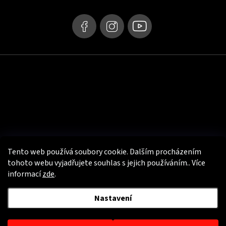
í
Tento web používá soubory cookie. Dalším procházením
tohoto webu vyjadřujete souhlas s jejich používáním.. Více
informací
zde
.
Užitečné info
Nastavení
Copyright 2026
PSí Hubík - e-shop s motooblečením
. Všechna práva
vyhrazena.