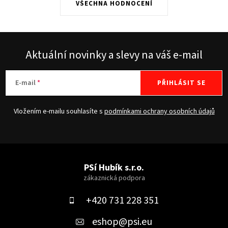
VŠECHNA HODNOCENÍ
Aktuální novinky a slevy na váš e-mail
E-mail
PŘIHLÁSIT SE
Vložením e-mailu souhlasíte s
podmínkami ochrany osobních údajů
Z
á
PSí Hubík s.r.o.
p
a
+420 731 228 351
t
eshop
@
psi.eu