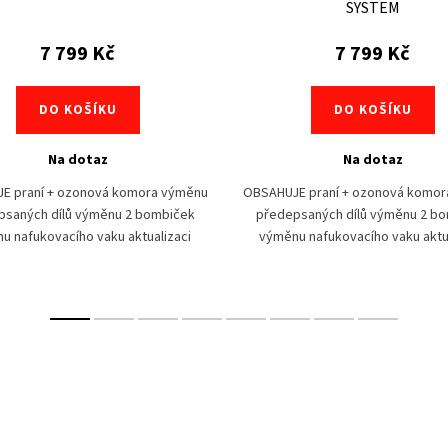
SYSTEM
7 799 Kč
7 799 Kč
DO KOŠÍKU
DO KOŠÍKU
Na dotaz
Na dotaz
E praní + ozonová komora výměnu
OBSAHUJE praní + ozonová komor
psaných dílů výměnu 2 bombiček
předepsaných dílů výměnu 2 b
u nafukovacího vaku aktualizaci
výměnu nafukovacího vaku aktu
u Po pádu, kdy se aktivovaly obě
softwaru Po pádu, kdy se aktivo
bombičky...
bombičky...