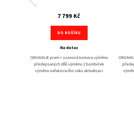
7 799 Kč
DO KOŠÍKU
Na dotaz
ora výměnu
OBSAHUJE praní + ozonová komora výměnu
OBSAHUJ
u Po pádu,
předepsaných dílů výměnu 2 bombiček
přede
 je nutné u
výměnu nafukovacího vaku aktualizaci
výměn
...
softwaru Po pádu, kdy se aktivovaly obě
softwar
bombičky...