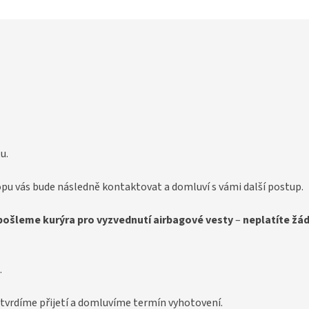
u.
pu vás bude následně kontaktovat a domluví s vámi další postup.
pošleme kurýra pro vyzvednutí airbagové vesty
–
neplatíte žá
.
tvrdíme přijetí a domluvíme termín vyhotovení.