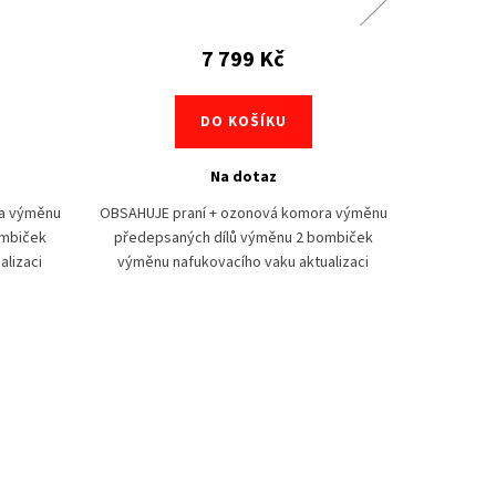
7 799 Kč
DO KOŠÍKU
Na dotaz
a výměnu
OBSAHUJE praní + ozonová komora výměnu
OBSAHUJE 
ombiček
předepsaných dílů výměnu 2 bombiček
předepsan
alizaci
výměnu nafukovacího vaku aktualizaci
každé 
valy obě
softwaru Po pádu, kdy se aktivovaly obě
servi
bombičky (u...