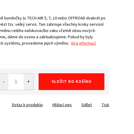
obě bombičky (u TECH-AIR 5, 7, 10 nebo OFFROAD dvakrát po
vést tzv. velký servis. Ten zahrnuje všechny kroky servisní
 výměnu celého nafukovacího vaku včetně obou nových
me, dáme do ozonu a zaktualizujeme. Pokud by byly
ásti systému, provedeme jejich výměnu.
Více informací
VLOŽIT DO KOŠÍKU
Dotaz k produktu
Hlídací pes
Sdílet
Tisk