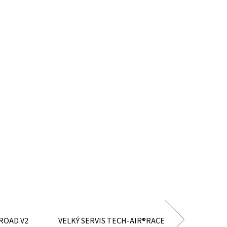
ROAD V2
VELKÝ SERVIS TECH-AIR®RACE
PRAVI