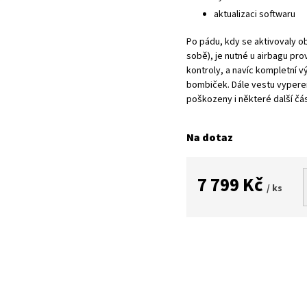
aktualizaci softwaru
Po pádu, kdy se aktivovaly 
sobě), je nutné u airbagu pro
kontroly, a navíc kompletní
bombiček. Dále vestu vypere
poškozeny i některé další č
Na dotaz
7 799 Kč
/ ks
Měrná
cena: