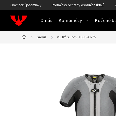
Přejít
Obchodní podmínky
Podmínky ochrany osobních údajů
na
obsah
O nás
Kombinézy
Kožené bu
Servis
VELKÝ SERVIS TECH-AIR®5
Domů