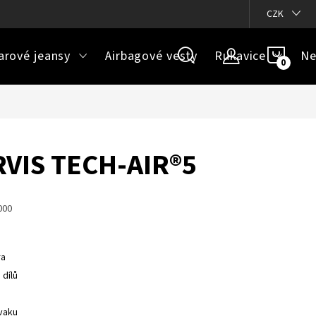
ázky
Doprava a platba
Jak určit správnou velikost
CZK
Velikos
NÁKU
arové jeansy
Airbagové vesty
Rukavice
Ne
KOŠÍ
RVIS TECH-AIR®5
000
ra
dílů
vaku