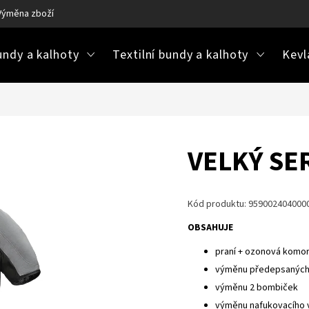
Výměna zboží
Ke stažení / návody na údržbu
Často kladené ot
ndy a kalhoty
Textilní bundy a kalhoty
Kevl
VELKÝ SE
Kód produktu:
959002404000
OBSAHUJE
praní + ozonová komo
výměnu předepsaných 
výměnu 2 bombiček
výměnu nafukovacího 