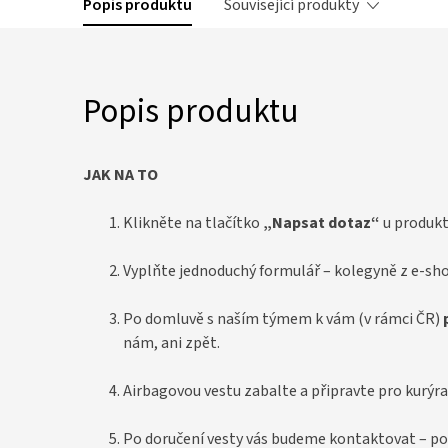
Popis produktu
Související produkty
Popis produktu
JAK NA TO
Klikněte na tlačítko
„Napsat dotaz“
u produkt
Vyplňte jednoduchý formulář – kolegyně z e-sho
Po domluvě s naším týmem k vám (v rámci ČR)
nám, ani zpět.
Airbagovou vestu zabalte a připravte pro kurýra
Po doručení vesty vás budeme kontaktovat – po