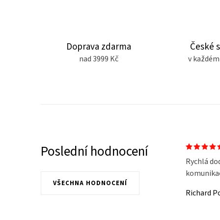
Doprava zdarma
České 
nad 3999 Kč
v každém
Poslední hodnocení
Rychlá do
komunikace
VŠECHNA HODNOCENÍ
Richard P