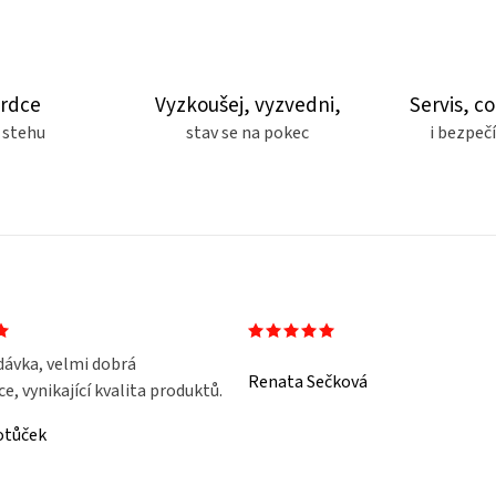
srdce
Vyzkoušej, vyzvedni,
Servis, co
 stehu
stav se na pokec
i bezpe
dávka, velmi dobrá
Renata Sečková
, vynikající kvalita produktů.
otůček