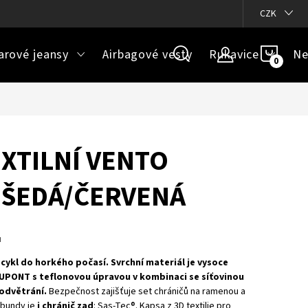
ázky
Doprava a platba
Jak určit správnou velikost
CZK
Velikos
NÁKU
arové jeansy
Airbagové vesty
Rukavice
Ne
KOŠÍ
XTILNÍ VENTO
 ŠEDÁ/ČERVENÁ
u
cykl do horkého počasí. Svrchní materiál je vysoce
UPONT s teflonovou úpravou v kombinaci se síťovinou
 odvětrání.
Bezpečnost zajišťuje set chráničů na ramenou a
 bundy je
i chránič zad
: Sas-Tec®. Kapsa z 3D textilie pro