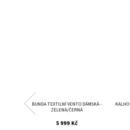
DÁMSKÉ -
BUNDA TEXTILNÍ VENTO DÁMSKÁ -
KALHOT
ODEL
ZELENÁ/ČERNÁ
5 999 Kč