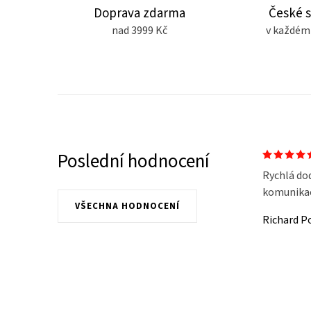
Doprava zdarma
České 
nad 3999 Kč
v každém
Poslední hodnocení
Rychlá do
komunikace
VŠECHNA HODNOCENÍ
Richard P