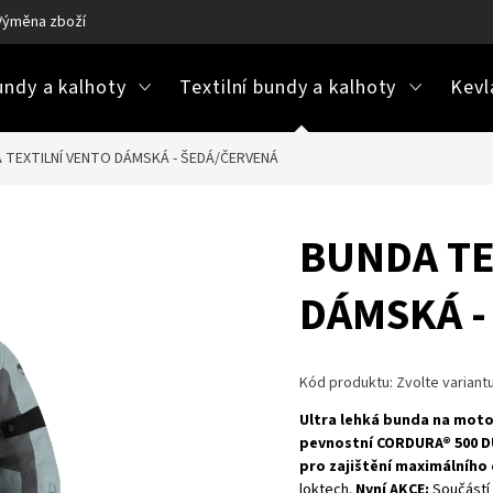
Výměna zboží
Ke stažení / návody na údržbu
Často kladené ot
ndy a kalhoty
Textilní bundy a kalhoty
Kevl
 TEXTILNÍ VENTO DÁMSKÁ - ŠEDÁ/ČERVENÁ
BUNDA TE
DÁMSKÁ -
Kód produktu:
Zvolte variant
Ultra lehká bunda na moto
pevnostní CORDURA® 500 D
pro zajištění maximálního
loktech.
Nyní AKCE:
Součástí