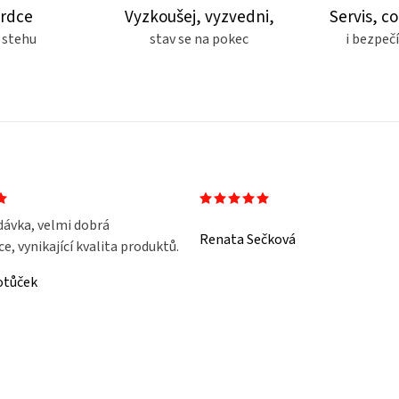
srdce
Vyzkoušej, vyzvedni,
Servis, co
 stehu
stav se na pokec
i bezpe
dávka, velmi dobrá
Renata Sečková
, vynikající kvalita produktů.
otůček