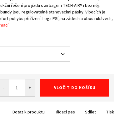
kční řešení pro jízdu s airbagem TECH-AIR® i bez něj.
bundy jsou regulovatelné stahovacími pásky. V bocích je
fort pohybu při řízení. Loga PSí, na zádech a obou rukávech,
rmací
VLOŽIT DO KOŠÍKU
Dotaz k produktu
Hlídací pes
Sdílet
Tisk