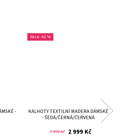
-62 %
ÁMSKÉ -
KALHOTY TEXTILNÍ MADERA DÁMSKÉ
BUNDA 
- ŠEDÁ/ČERNÁ/ČERVENÁ
KON
2 999 Kč
7 999 Kč