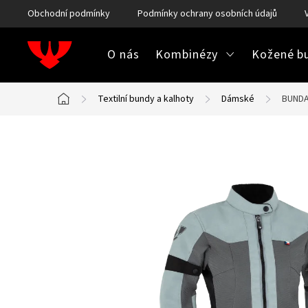
Přejít
Obchodní podmínky
Podmínky ochrany osobních údajů
na
obsah
O nás
Kombinézy
Kožené bu
Textilní bundy a kalhoty
Dámské
BUNDA
Domů