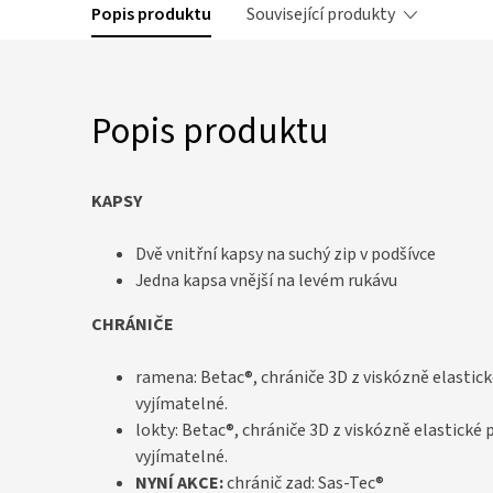
Popis produktu
Související produkty
Popis produktu
KAPSY
Dvě vnitřní kapsy na suchý zip v podšívce
Jedna kapsa vnější na levém rukávu
CHRÁNIČE
ramena: Betac®, chrániče 3D z viskózně elastick
vyjímatelné.
lokty: Betac®, chrániče 3D z viskózně elastické 
vyjímatelné.
NYNÍ AKCE:
chránič zad: Sas-Tec®