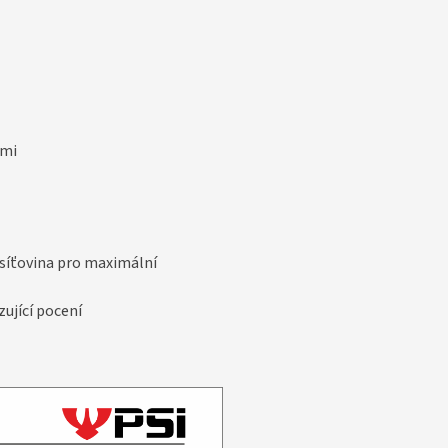
ami
 síťovina pro maximální
ující pocení