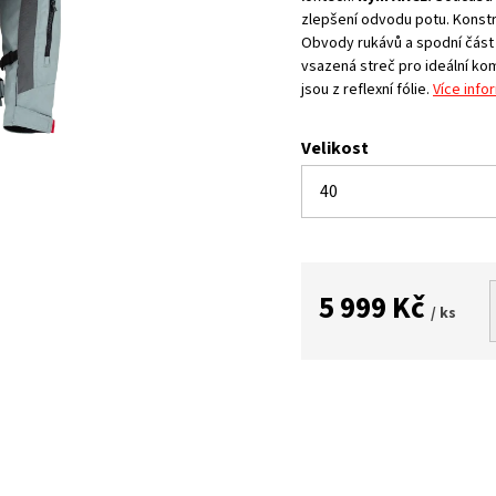
zlepšení odvodu potu. Konstru
Obvody rukávů a spodní část 
vsazená streč pro ideální kom
jsou z reflexní fólie.
Více info
Velikost
5 999 Kč
/ ks
Měrná
cena: