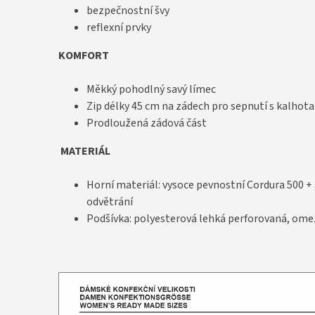
bezpečnostní švy
reflexní prvky
KOMFORT
Měkký pohodlný savý límec
Zip délky 45 cm na zádech pro sepnutí s kalhot
Prodloužená zádová část
MATERIÁL
Horní materiál: vysoce pevnostní Cordura 500 +
odvětrání
Podšívka: polyesterová lehká perforovaná, omez