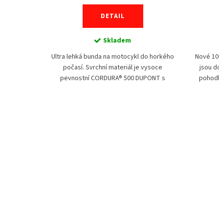
DETAIL
Skladem
í - šité na
Ultra lehká bunda na motocykl do horkého
Nové 10
ujete podle
počasí. Svrchní materiál je vysoce
jsou d
 kombinaci,
pevnostní CORDURA® 500 DUPONT s
pohodl
ržený model
teflonovou úpravou v kombinaci se
miluj
síťovinou pro zajištění...