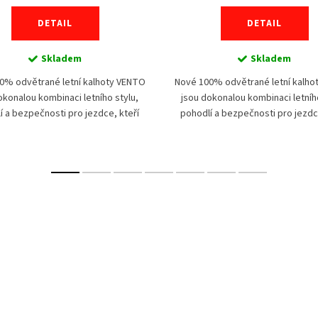
DETAIL
DETAIL
Skladem
Skladem
0% odvětrané letní kalhoty VENTO
Nové 100% odvětrané letní kalho
okonalou kombinaci letního stylu,
jsou dokonalou kombinaci letního
í a bezpečnosti pro jezdce, kteří
pohodlí a bezpečnosti pro jezdc
í dobrodružství pod rozpáleným
milují dobrodružství pod rozp
sluncem. Tyto...
sluncem. Tyto...