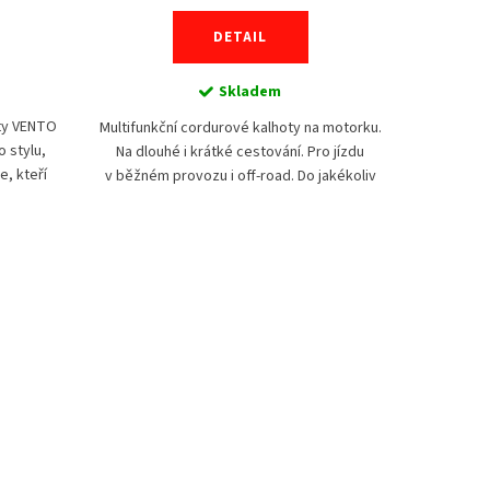
DETAIL
Skladem
ty VENTO
Cestovate
Multifunkční cordurové kalhoty na motorku.
 stylu,
Sirius
Na dlouhé i krátké cestování. Pro jízdu
e, kteří
konfekční 
v běžném provozu i off-road. Do jakékoliv
áleným
vlastní b
počasí. Větrací panely na stehnech zajistí...