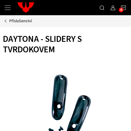
Přejít
N
na
obsah
Příslušenství
K
DAYTONA - SLIDERY S
TVRDOKOVEM