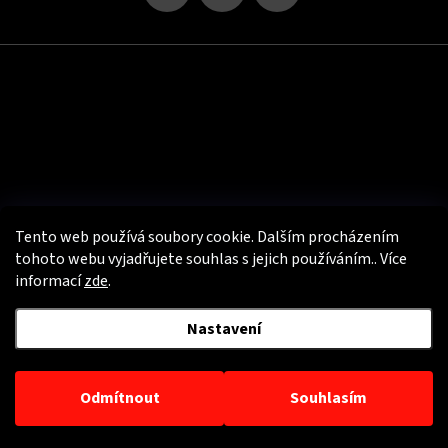
Tento web používá soubory cookie. Dalším procházením
tohoto webu vyjadřujete souhlas s jejich používáním.. Více
informací
zde
.
Užitečné info
Nastavení
Copyright 2026
PSí Hubík - e-shop s motooblečením
. Všechna práva
vyhrazena.
Odmítnout
Souhlasím
Vytvořil Shoptet