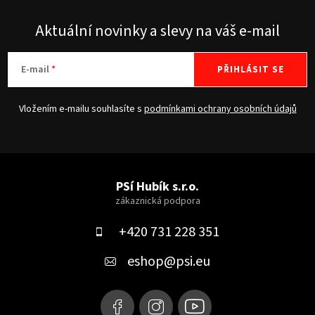
Aktuální novinky a slevy na váš e-mail
E-mail
PŘIHLÁSIT SE
Vložením e-mailu souhlasíte s
podmínkami ochrany osobních údajů
Z
á
PSí Hubík s.r.o.
p
a
+420 731 228 351
t
eshop
@
psi.eu
í