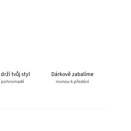
 drží tvůj styl
Dárkově zabalíme
čí pohromadě
rovnou k předání