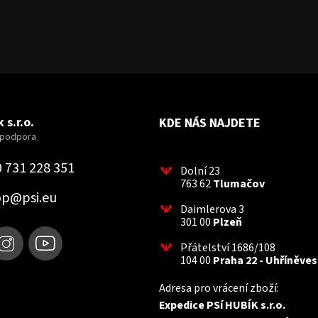
 s.r.o.
KDE NÁS NAJDETE
 731 228 351
Dolní 23
763 62
Tlumačov
op
@
psi.eu
Daimlerova 3
301 00
Plzeň
Přátelství 1686/108
104 00
Praha 22 - Uhříněves
Adresa pro vrácení zboží:
Expedice PSí HUBÍK s.r.o.