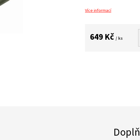
Více informací
649 Kč
/ ks
Měrná
cena:
Doplň