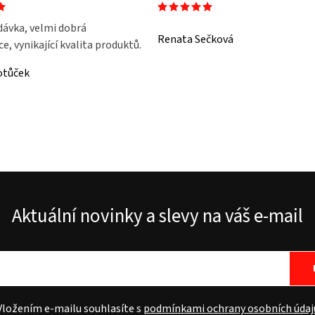
dávka, velmi dobrá
Renata Sečková
, vynikající kvalita produktů.
otůček
Aktuální novinky a slevy na váš e-mail
Vložením e-mailu souhlasíte s
podmínkami ochrany osobních údaj