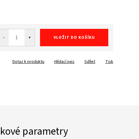
VLOŽIT DO KOŠÍKU
Dotaz k produktu
Hlídací pes
Sdílet
Tisk
kové parametry