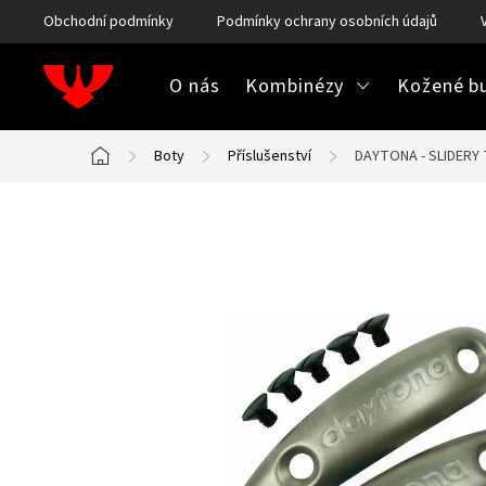
Přejít
Obchodní podmínky
Podmínky ochrany osobních údajů
na
obsah
O nás
Kombinézy
Kožené bu
Boty
Příslušenství
DAYTONA - SLIDERY 
Domů