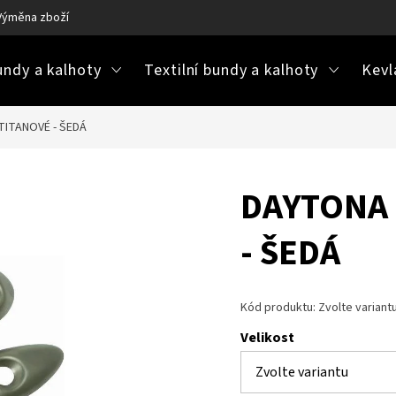
Výměna zboží
Ke stažení / návody na údržbu
Často kladené ot
ndy a kalhoty
Textilní bundy a kalhoty
Kevl
TITANOVÉ - ŠEDÁ
DAYTONA 
- ŠEDÁ
Kód produktu:
Zvolte variant
Velikost