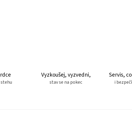
srdce
Vyzkoušej, vyzvedni,
Servis, co
 stehu
stav se na pokec
i bezpe