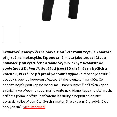
Kevlarové jeansy v černé barvě. Podíl elastanu zvyšuje komfort
při jízdě na motocyklu. Exponovaná místa jako sedací část a
nohavice jsou vyztužena aramidovými vlákny z Kevlaru® od
společnosti DuPont®. Součástí jsou i 3D chrániče na kyčlích a
kolenou, které lze při praní pohodlně vyjmout.
V pase je textilní
opasek s pevnou kovovou přezkou a také kroužkem na klíče. Co
oceníte nejvíc jsou kapsy! Model má 8 kapes. Kromě běžných kapes
zadních a ve předu na ruce, mají dvojité nakládané kapsy na stehnech,
přičemž jedna je vždy uzavíratelná na druky a vejdou se do nich
opravdu velké předměty. Svrchní materiál je extrémně prodyšný do
horkých dnů.
Více informací