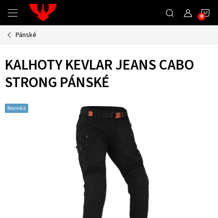
Přejít
N
na
obsah
Pánské
K
KALHOTY KEVLAR JEANS CABO
STRONG PÁNSKÉ
Novinka