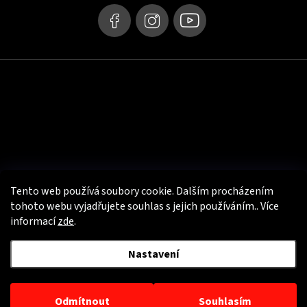
Tento web používá soubory cookie. Dalším procházením
tohoto webu vyjadřujete souhlas s jejich používáním.. Více
informací
zde
.
Užitečné info
Nastavení
Copyright 2026
PSí Hubík - e-shop s motooblečením
. Všechna práva
vyhrazena.
Odmítnout
Souhlasím