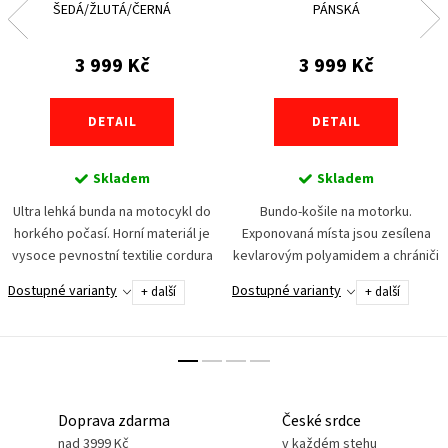
ŠEDÁ/ŽLUTÁ/ČERNÁ
PÁNSKÁ
3 999 Kč
3 999 Kč
DETAIL
DETAIL
Skladem
Skladem
Ultra lehká bunda na motocykl do
Bundo-košile na motorku.
horkého počasí. Horní materiál je
Exponovaná místa jsou zesílena
vysoce pevnostní textilie cordura
kevlarovým polyamidem a chrániči
a síťovina pro maximální odvětrání.
z viskózně elastické pěny
Dostupné varianty
Dostupné varianty
+ další
+ další
Bezpečnost zajišťuje set chráničů
s vysokými absorpčními
na...
hodnotami rázové energie. Střih...
Doprava zdarma
České srdce
nad 3999 Kč
v každém stehu