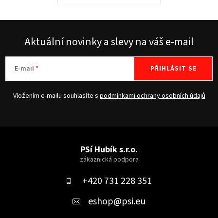
Aktuální novinky a slevy na váš e-mail
E-mail
PŘIHLÁSIT SE
Vložením e-mailu souhlasíte s
podmínkami ochrany osobních údajů
Z
á
PSí Hubík s.r.o.
p
a
+420 731 228 351
t
eshop
@
psi.eu
í