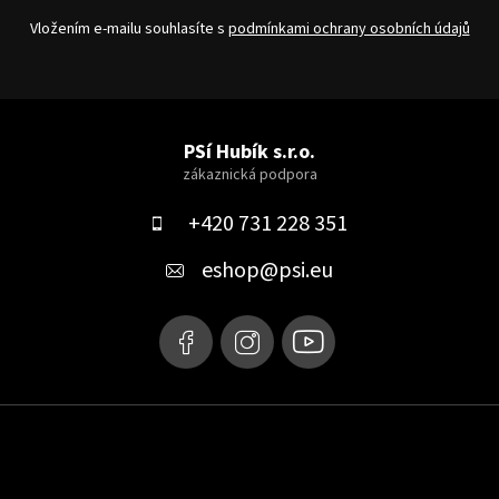
Vložením e-mailu souhlasíte s
podmínkami ochrany osobních údajů
Z
á
PSí Hubík s.r.o.
p
a
+420 731 228 351
t
eshop
@
psi.eu
í