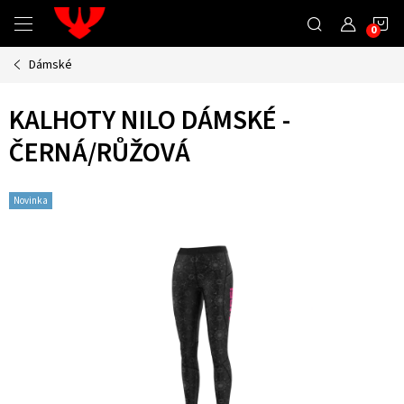
Přejít
N
na
obsah
Dámské
K
KALHOTY NILO DÁMSKÉ -
ČERNÁ/RŮŽOVÁ
Novinka