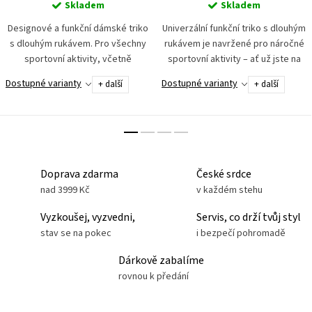
Skladem
Skladem
Designové a funkční dámské triko
Univerzální funkční triko s dlouhým
s dlouhým rukávem. Pro všechny
rukávem je navržené pro náročné
sportovní aktivity, včetně
sportovní aktivity – ať už jste na
motosportu. Dotykově velmi
motorce, na tréninku nebo na
Dostupné varianty
Dostupné varianty
+ další
+ další
příjemný materiál. Podporuje
výšlapu. Vyrobeno z dotykově
přirozenou termoregulaci...
velmi příjemného...
Doprava zdarma
České srdce
nad 3999 Kč
v každém stehu
Vyzkoušej, vyzvedni,
Servis, co drží tvůj styl
stav se na pokec
i bezpečí pohromadě
Dárkově zabalíme
rovnou k předání