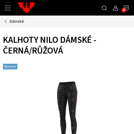
Přejít
N
na
obsah
Dámské
K
KALHOTY NILO DÁMSKÉ -
ČERNÁ/RŮŽOVÁ
Novinka