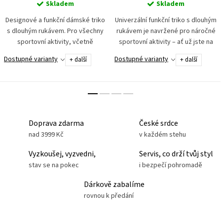
Skladem
Skladem
Designové a funkční dámské triko
Univerzální funkční triko s dlouhým
s dlouhým rukávem. Pro všechny
rukávem je navržené pro náročné
sportovní aktivity, včetně
sportovní aktivity – ať už jste na
motosportu. Dotykově velmi
motorce, na tréninku nebo na
Dostupné varianty
Dostupné varianty
+ další
+ další
příjemný materiál. Podporuje
výšlapu. Vyrobeno z dotykově
přirozenou termoregulaci...
velmi příjemného...
Doprava zdarma
České srdce
nad 3999 Kč
v každém stehu
Vyzkoušej, vyzvedni,
Servis, co drží tvůj styl
stav se na pokec
i bezpečí pohromadě
Dárkově zabalíme
rovnou k předání