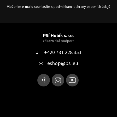
Vložením e-mailu souhlasíte s
podmínkami ochrany osobních údajů
Z
á
PSí Hubík s.r.o.
p
a
+420 731 228 351
t
eshop
@
psi.eu
í