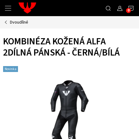
Přejít
N
na
obsah
Dvoudílné
K
KOMBINÉZA KOŽENÁ ALFA
2DÍLNÁ PÁNSKÁ - ČERNÁ/BÍLÁ
Novinka