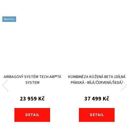
Novinka
AIRBAGOVÝ SYSTÉM TECH-AIR®7X
KOMBINÉZA KOŽENÁ BETA 1DÍLNÁ
SYSTEM
PÁNSKÁ - BÍLÁ/ČERVENÁ/ŠEDÁ/
ČERNÁ
23 959 Kč
37 499 Kč
DETAIL
DETAIL