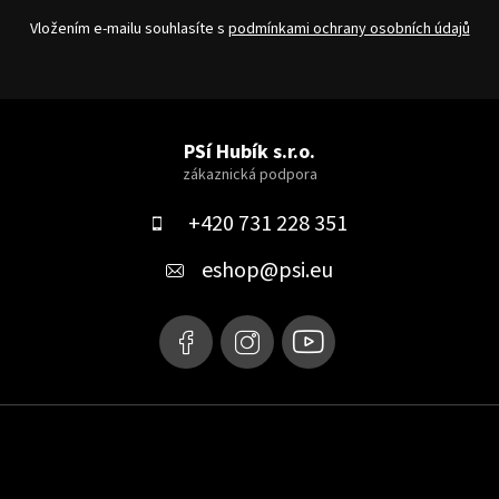
Vložením e-mailu souhlasíte s
podmínkami ochrany osobních údajů
Z
á
PSí Hubík s.r.o.
p
a
+420 731 228 351
t
eshop
@
psi.eu
í