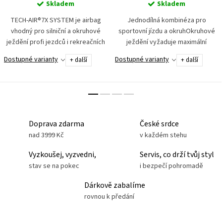
Skladem
Skladem
TECH-AIR®7X SYSTEM je airbag
Jednodílná kombinéza pro
vhodný pro silniční a okruhové
sportovní jízdu a okruhOkruhové
ježdění profi jezdců i rekreačních
ježdění vyžaduje maximální
nadšenců sportovní jízdy.
soustředění na výkon. Toho
Dostupné varianty
Dostupné varianty
+ další
+ další
Poskytuje komplexní ochranu
docílíme jen s pocitem bezpečí a
pomocí airbag vaku v...
komfortu zároveň....
Doprava zdarma
České srdce
nad 3999 Kč
v každém stehu
Vyzkoušej, vyzvedni,
Servis, co drží tvůj styl
stav se na pokec
i bezpečí pohromadě
Dárkově zabalíme
rovnou k předání