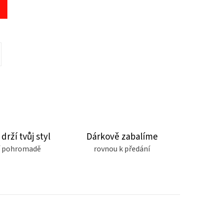
 drží tvůj styl
Dárkově zabalíme
čí pohromadě
rovnou k předání