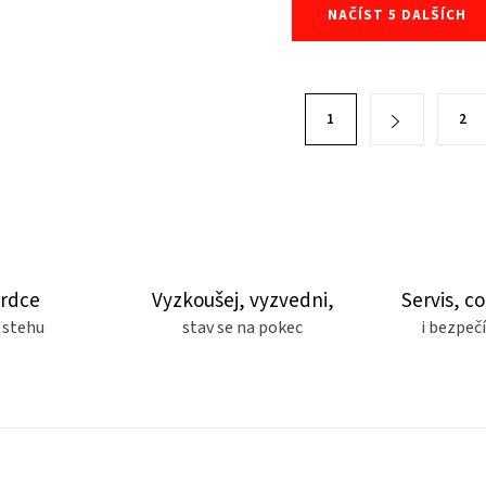
NAČÍST 5 DALŠÍCH
1
2
srdce
Vyzkoušej, vyzvedni,
Servis, co
 stehu
stav se na pokec
i bezpe