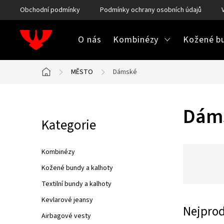
Přejít
Obchodní podmínky
Podmínky ochrany osobních údajů
na
obsah
O nás
Kombinézy
Kožené bu
MĚSTO
Dámské
Domů
P
Dám
Kategorie
Přeskočit
o
kategorie
s
Kombinézy
t
Kožené bundy a kalhoty
Textilní bundy a kalhoty
r
Kevlarové jeansy
a
Nejprod
Airbagové vesty