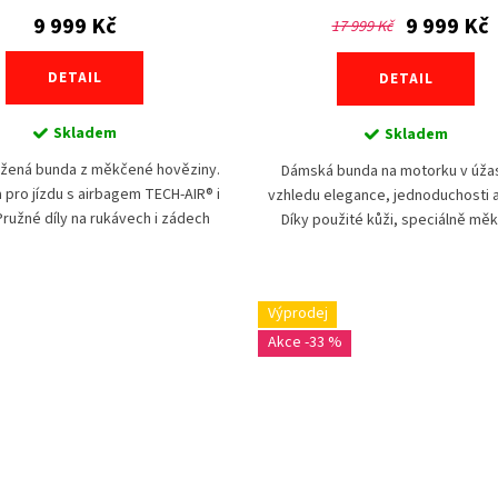
9 999 Kč
9 999 Kč
17 999 Kč
DETAIL
DETAIL
Skladem
Skladem
ožená bunda z měkčené hověziny.
Dámská bunda na motorku v úž
 pro jízdu s airbagem TECH-AIR® i
vzhledu elegance, jednoduchosti a
Pružné díly na rukávech i zádech
Díky použité kůži, speciálně mě
cílí stále padnoucí střih....
teletině, přesně kopíruje ženské 
dává pocit bezpečí při...
Výprodej
-33 %