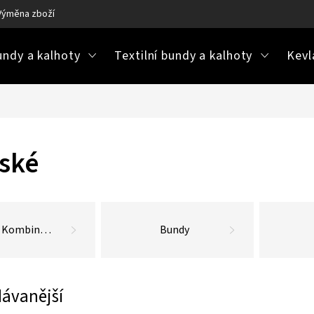
Výměna zboží
Ke stažení / návody na údržbu
Často kladené ot
ndy a kalhoty
Textilní bundy a kalhoty
Kevl
ské
Kombinézy
Bundy
ávanější