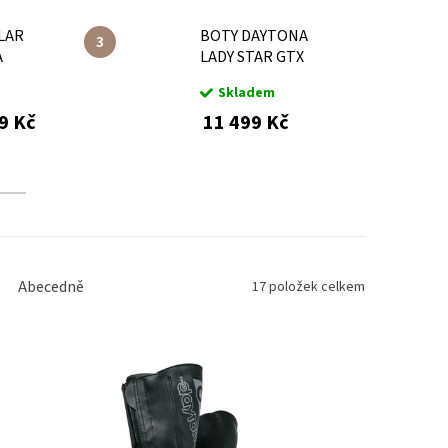
LAR
BOTY DAYTONA
A
LADY STAR GTX
DRÁ
Skladem
9 Kč
11 499 Kč
Abecedně
17
položek celkem