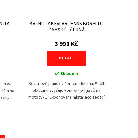
NITA
KALHOTY KEVLAR JEANS BORELLO
DÁMSKÉ - ČERNÁ
3 999 Kč
DETAIL
Skladem
Kevlarové jeansy v černém denimu. Podíl
eansy.
elastanu zvyšuje komfort při jízdě na
 dílům na
motocyklu. Exponovaná místa jako sedací
oleny a
část a nohavice jsou vyztužena aramidovými
chrániči
vlákny z...