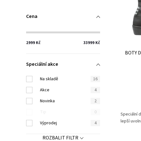
n
i
í
Cena
s
p
p
r
2999
Kč
33999
Kč
r
o
BOTY D
o
d
Speciální akce
d
u
Na skladě
16
u
k
Akce
4
k
t
Novinka
2
t
ů
Tip
0
Speciální 
ů
lepší uvol
Výprodej
4
ROZBALIT FILTR