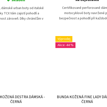
Na objednávku
Skladem
Certifikované perforované dá
, dámské urban boty od italské
motocyklové boty navržené 
ky TCX Vám zajistí pohodlí a
bezpečnost a pohodlí při každo
ost zároveň. Díky chráničům v
používání.
na špičce a na patě je Vaše noha
erfektně zabezpečena.
Výprodej
-44 %
KOŽENÁ DESTRA DÁMSKÁ -
BUNDA KOŽENÁ FINE LADY DÁ
ČERNÁ
ČERNÁ