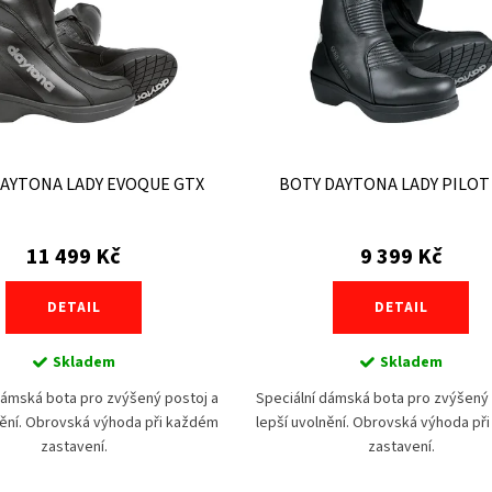
AYTONA LADY EVOQUE GTX
BOTY DAYTONA LADY PILOT
11 499 Kč
9 399 Kč
DETAIL
DETAIL
Skladem
Skladem
dámská bota pro zvýšený postoj a
Speciální dámská bota pro zvýšený 
nění. Obrovská výhoda při každém
lepší uvolnění. Obrovská výhoda př
zastavení.
zastavení.