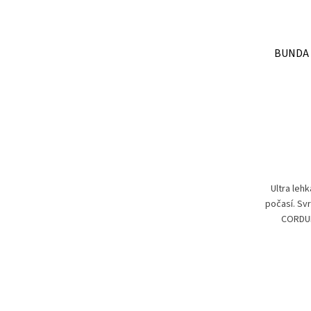
BUNDA 
Ultra leh
počasí. Sv
CORDUR
úpravou