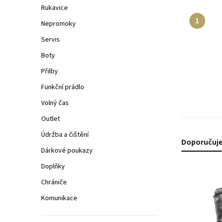
n
Rukavice
n
Nepromoky
í
Servis
Boty
p
Přilby
a
Funkční prádlo
n
Volný čas
e
Outlet
l
Údržba a čištění
Ř
Doporučuj
Dárkové poukazy
a
Doplňky
V
z
Chrániče
ý
e
Komunikace
p