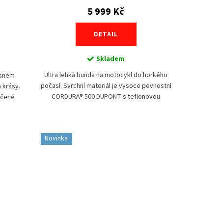
5 999 Kč
DETAIL
Skladem
Ultra lehká bunda na motocykl do horkého
asném
počasí. Svrchní materiál je vysoce pevnostní
 krásy.
CORDURA® 500 DUPONT s teflonovou
kčené
úpravou v kombinaci se síťovinou pro
křivky,
zajištění...
Novinka