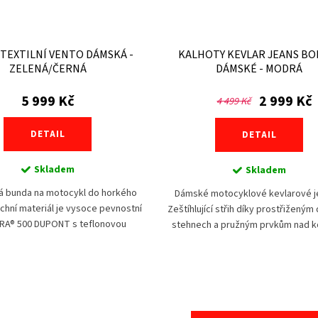
TEXTILNÍ VENTO DÁMSKÁ -
KALHOTY KEVLAR JEANS BO
ZELENÁ/ČERNÁ
DÁMSKÉ - MODRÁ
5 999 Kč
2 999 Kč
4 499 Kč
DETAIL
DETAIL
Skladem
Skladem
ká bunda na motocykl do horkého
Dámské motocyklové kevlarové j
rchní materiál je vysoce pevnostní
Zeštíhlující střih díky prostřiženým
A® 500 DUPONT s teflonovou
stehnech a pružným prvkům nad k
 v kombinaci se síťovinou pro
v pase. Exponovaná místa vybavena 
zajištění...
a...