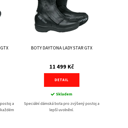
 GTX
BOTY DAYTONA LADY STAR GTX
11 499 Kč
DETAIL
Skladem
postoj a
Speciální dámská bota pro zvýšený postoj a
i každém
lepší uvolnění.