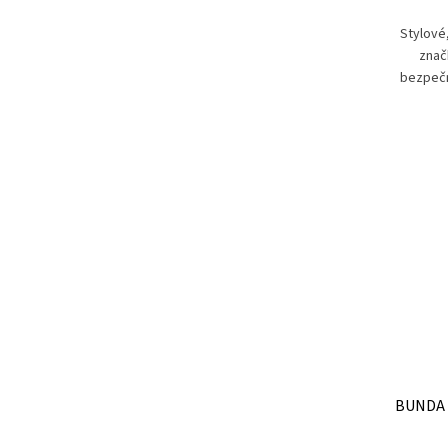
Stylové
znač
bezpečn
kotníku, 
p
BUNDA 