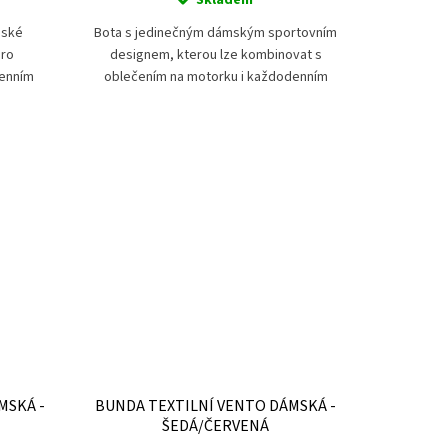
Skladem
mské
Bota s jedinečným dámským sportovním
pro
designem, kterou lze kombinovat s
denním
oblečením na motorku i každodenním
oblečením. I přes každodenní používání má
tato bota také všechny...
MSKÁ -
BUNDA TEXTILNÍ VENTO DÁMSKÁ -
ŠEDÁ/ČERVENÁ