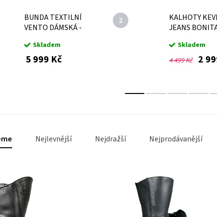
BUNDA TEXTILNÍ
KALHOTY KEV
VENTO DÁMSKÁ -
JEANS BONIT
ŠEDÁ/ČERVENÁ
DÁMSKÉ - MO
Skladem
Skladem
5 999 Kč
2 99
4 499 Kč
eme
Nejlevnější
Nejdražší
Nejprodávanější