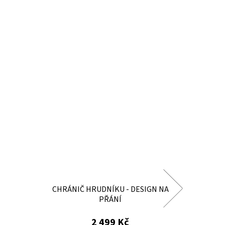
CHRÁNIČ HRUDNÍKU - DESIGN NA
CHRÁN
PŘÁNÍ
2 499 Kč