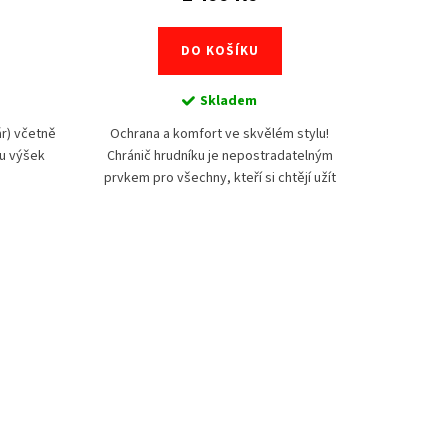
DO KOŠÍKU
Skladem
r) včetně
Ochrana a komfort ve skvělém stylu!
3D chrá
u výšek
Chránič hrudníku je nepostradatelným
s vysokým
prvkem pro všechny, kteří si chtějí užít
energie. 
sportovní aktivity nebo dobrodružství bez
Teplotou t
obav z možných...