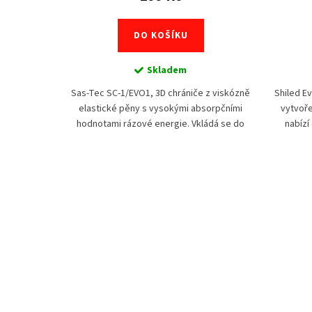
DO KOŠÍKU
Skladem
ár) včetně
Sas-Tec SC-1/EVO1, 3D chrániče z viskózně
Shiled Ev
vou výšek
elastické pěny s vysokými absorpčními
vytvoře
hodnotami rázové energie. Vkládá se do
nabízí
připravených kapes. Teplotou těla se
ergonomicky...