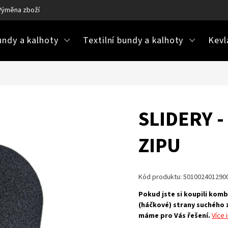
Výměna zboží
Ke stažení / návody na údržbu
Často kladené ot
ndy a kalhoty
Textilní bundy a kalhoty
Kevl
SLIDERY 
ZIPU
Kód produktu:
501002401290
Pokud jste si koupili kom
(háčkové) strany suchého z
máme pro Vás řešení.
Více 