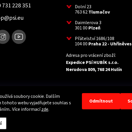
 731 228 351
Dolní 23
763 62
Tlumačov
op
@
psi.eu
Daimlerova 3
301 00
Plzeň
Přátelství 1686/108
104 00
Praha 22 - Uhříněves
Adresa pro vrácení zboží:
Expedice PSí HUBÍK s.r.o.
Nerudova 809, 768 24 Hulín
užívá soubory cookie. Dalším
Odmítnout
S
 tohoto webu vyjadřujete souhlas s
áním.. Více informací
zde
.
 práva vyhrazena.
í