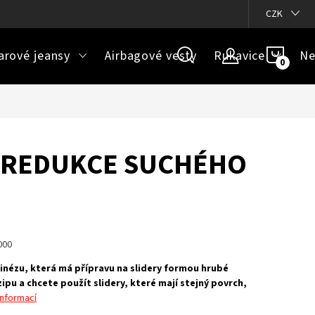
ázky
Doprava a platba
Jak určit správnou velikost
CZK
Velikos
NÁKU
arové jeansy
Airbagové vesty
Rukavice
Ne
KOŠÍ
- REDUKCE SUCHÉHO
000
binézu, která má přípravu na slidery formou hrubé
ipu a chcete použít slidery, které mají stejný povrch,
informací