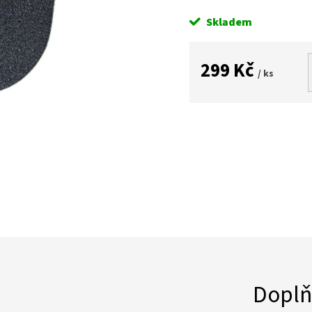
Skladem
299 Kč
/ ks
Měrná
cena:
Doplň