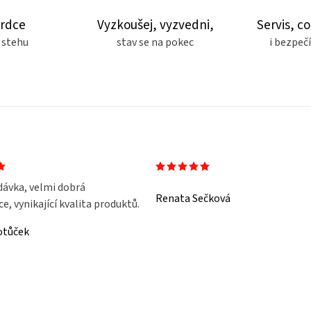
srdce
Vyzkoušej, vyzvedni,
Servis, co
 stehu
stav se na pokec
i bezpe
dávka, velmi dobrá
Renata Sečková
, vynikající kvalita produktů.
otůček