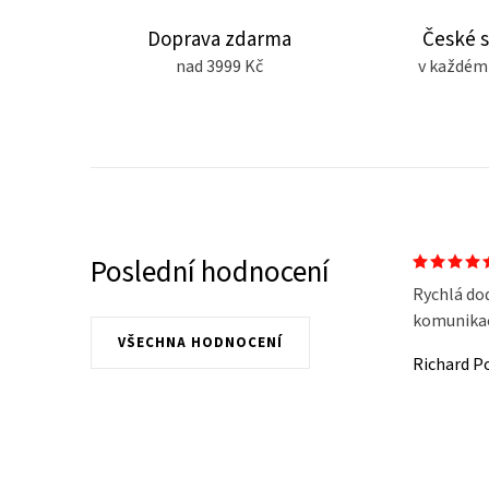
Doprava zdarma
České 
nad 3999 Kč
v každém
Poslední hodnocení
Rychlá do
komunikace
VŠECHNA HODNOCENÍ
Richard P