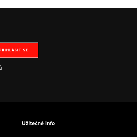
PŘIHLÁSIT SE
ů
Užitečné info