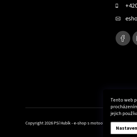
a
+420
t
esh
í
Tento web po
procházením
jejich použív
Copyright 2026
PSí Hubík - e-shop s motooblečením
. Všechna
Nastaven