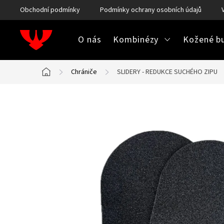
Přejít
Obchodní podmínky
Podmínky ochrany osobních údajů
na
obsah
O nás
Kombinézy
Kožené bu
Chrániče
SLIDERY - REDUKCE SUCHÉHO ZIPU
Domů