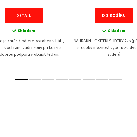
DETAIL
DO KOŠÍKU
Skladem
Skladem
o je chránič páteře vyroben v Itálii,
NÁHRADNÍ LOKETNÍ SLIDERY 2ks (pá
n k ochraně zadní zóny při kolizi a
šroubků možnost výběru ze dvo
 dobrou podporu v oblasti ledvin.
sliderů
Splňují normu EN1621–2/03.